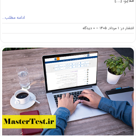
ملایر، [...]
ادامه مطلب…
on
انتشار در: ۱ مرداد, ۱۴۰۵
--
۰ دیدگاه
پذیرش
کارشناسی
ارشد
استاد
محور
دانشگاه
ملایر
۱۴۰۵