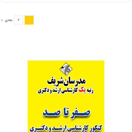
از
۶۶
هزار
بعدی
۲
۱
داوطلب
در
کنکور
ارشد
رشته‌های
شناور
۱۴۰۵