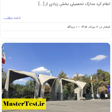
اعلام کرد مدارک تحصیلی بخش زیادی از [...]
ادامه مطلب…
on
انتشار در: ۸ مرداد, ۱۴۰۵
--
۰ دیدگاه
رفع
مشکل
صدور
مدرک
دانشجویان
بین
الملل
دانشگاه
پیام
نور