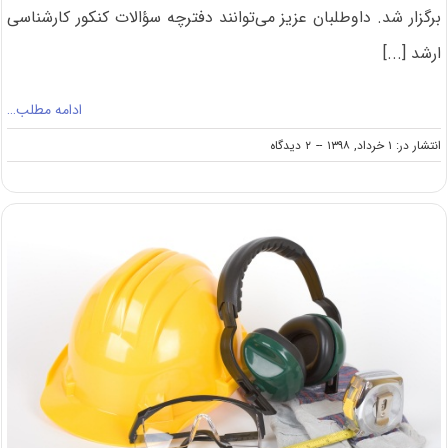
برگزار شد. داوطلبان عزیز می‌توانند دفترچه سؤالات کنکور کارشناسی
ارشد [...]
ادامه مطلب…
on
انتشار در: ۱ خرداد, ۱۳۹۸
--
۲ دیدگاه
دانلود
سوالات
کنکور
کارشناسی
ارشد
۹۸
ایمنی،
بهداشت
و
محیط
زیست
(کد
۱۲۹۴)