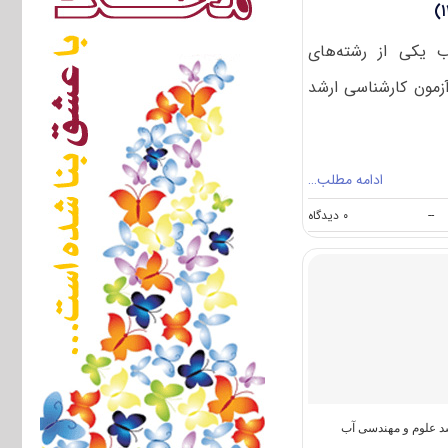
 یکی از رشته‌های
زمون کارشناسی ارشد
ادامه مطلب…
on
--
۰ دیدگاه
رتبه
و
کارنامه
قبولی
کنکور
کارشناسی
ارشد
رشته
علوم
و
مهندسی
 علوم و مهندسی آب
آب