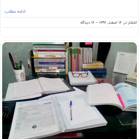
ادامه مطلب…
on
انتشار در: ۱۶ اسفند, ۱۳۹۶
--
۱۶ دیدگاه
۵۰
روز
طلایی
تا
آزمون
کارشناسی
ارشد
۹۷