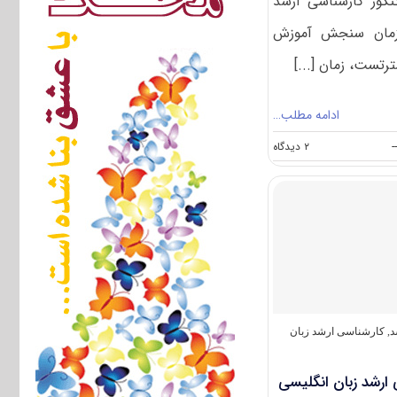
نکور کارشناسی ارشد
۱ توسط سازمان سنجش آموزش
رتست، زمان [...]
ادامه مطلب…
on
--
۲ دیدگاه
سوالات
و
پاسخنامه
کارشناسی
ارشد
زبان
آلمانی
۱۴۰۵
د
,
کارشناسی ارشد زبان
 ارشد زبان انگلیسی