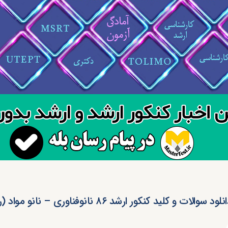
نلود سوالات و کلید کنکور ارشد ۸۶ نانوفناوری – نانو مواد (رایگان)