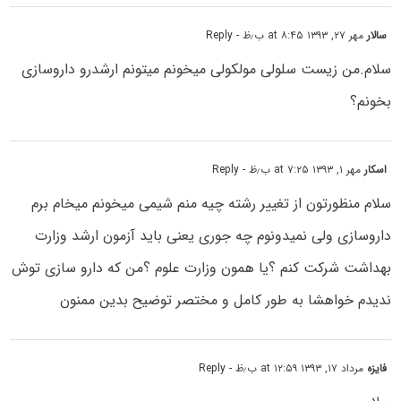
سالار
مهر ۲۷, ۱۳۹۳ at ۸:۴۵ ب٫ظ
- Reply
سلام.من زیست سلولی مولکولی میخونم میتونم ارشدرو داروسازی
بخونم؟
اسکار
مهر ۱, ۱۳۹۳ at ۷:۲۵ ب٫ظ
- Reply
سلام منظورتون از تغییر رشته چیه منم شیمی میخونم میخام برم
داروسازی ولی نمیدونوم چه جوری یعنی باید آزمون ارشد وزارت
بهداشت شرکت کنم ؟یا همون وزارت علوم ؟من که دارو سازی توش
ندیدم خواهشا به طور کامل و مختصر توضیح بدین ممنون
فایزه
مرداد ۱۷, ۱۳۹۳ at ۱۲:۵۹ ب٫ظ
- Reply