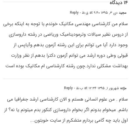
۱۴ دیدگاه
مجید
دی ۳, ۱۳۹۵ at ۹:۴۰ ق٫ظ
- Reply
سلام من کارشناسی مهندسی مکانیک خوندم.با توجه به اینکه برخی
از دروس نظیر سیالات وترمودینامیک وریاضی در رشته داروسازی
وجود دارد آیا می توانم برای این رشته آزمون بدهم.وآیاپس از
قبولی وطی دوره ارشد می توانم آزمون دکترا بدهم.از نظر وزارت
بهداشت مشکلی ندارد.چون رشته کارشناسی ام مکانیک بوده است
مژده
شهریور ۱, ۱۳۹۵ at ۱۲:۳۴ ب٫ظ
- Reply
سلام . من علوم انسانی هستم و الان کارشناسی ارشد جغرافیا می
باشم. میخوام بدونم اگر بخوام داروسازی کنکور بدم میتونم یا نه؟ از
اول باید چه گامی بردارم متشکرم از سایت خوبتون….