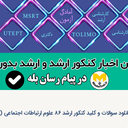
لود سوالات و کلید کنکور ارشد ۸۶ علوم ارتباطات اجتماعی (رایگان)