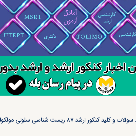
ات و کلید کنکور ارشد ۸۷ زیست شناسی سلولی مولکولی (رایگان)