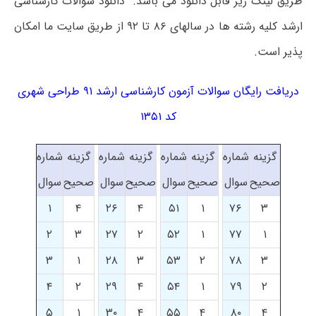
طریق لینک زیر قابل دانلود می باشد. دانلود سوالات کارشناسی
ارشد کلیه رشته ها در سالهای ۸۶ تا ۹۲ از طریق سایت ما امکان
پذیر است.
دریافت رایگان سوالات آزمون کارشناسی ارشد ۹۱ طراحی شهری
کد ۱۳۵۱
گزینه
شماره
گزینه
شماره
گزینه
شماره
گزینه
شماره
صحیح
سوال
صحیح
سوال
صحیح
سوال
صحیح
سوال
۱
۴
۲۶
۴
۵۱
۱
۷۶
۳
۲
۳
۲۷
۲
۵۲
۱
۷۷
۱
۳
۱
۲۸
۳
۵۳
۲
۷۸
۳
۴
۲
۲۹
۴
۵۴
۱
۷۹
۲
۵
۱
۳۰
۴
۵۵
۴
۸۰
۴