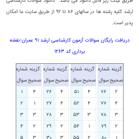
طریق لینک زیر قابل دانلود می باشد. دانلود سوالات کارشناسی
ارشد کلیه رشته ها در سالهای ۸۶ تا ۹۲ از طریق سایت ما امکان
پذیر است.
دریافت رایگان سوالات آزمون کارشناسی ارشد ۹۱ عمران-نقشه
برداری کد ۱۲۶۳
گزینه
شماره
گزینه
شماره
گزینه
شماره
گزینه
شماره
صحیح
سوال
صحیح
سوال
صحیح
سوال
صحیح
سوال
۱
۴
۲۶
۴
۵۱
۴
۷۶
۲
۲
۱
۲۷
۴
۵۲
۴
۷۷
۴
۳
۳
۲۸
۳
۵۳
۳
۷۸
۳
۴
۲
۲۹
۲
۵۴
۱
۷۹
۲
۵
۳
۳۰
۳
۵۵
۲
۸۰
۱