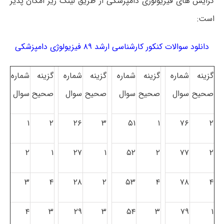
گرایش های فیزیولوژی دامپزشکی از طریق لینک زیر امکان پذیر
است:
دانلود سوالات کنکور کارشناسی ارشد ۸۹ فیزیولوژی دامپزشکی
گزینه
شماره
گزینه
شماره
گزینه
شماره
گزینه
شماره
صحیح
سوال
صحیح
سوال
صحیح
سوال
صحیح
سوال
۱
۲
۲۶
۳
۵۱
۱
۷۶
۲
۲
۱
۲۷
۱
۵۲
۲
۷۷
۲
۳
۴
۲۸
۲
۵۳
۴
۷۸
۴
۴
۳
۲۹
۳
۵۴
۳
۷۹
۱