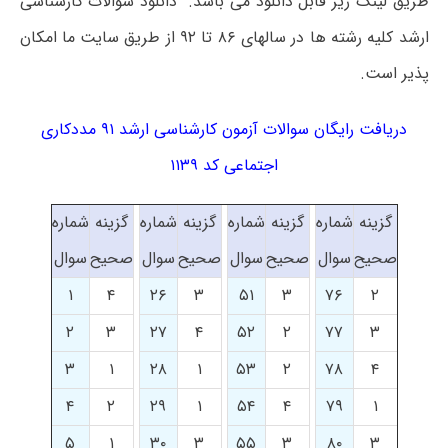
طریق لینک زیر قابل دانلود می باشد. دانلود سوالات کارشناسی
ارشد کلیه رشته ها در سالهای ۸۶ تا ۹۲ از طریق سایت ما امکان
پذیر است.
دریافت رایگان سوالات آزمون کارشناسی ارشد ۹۱ مددکاری
اجتماعی کد ۱۱۳۹
گزینه
شماره
گزینه
شماره
گزینه
شماره
گزینه
شماره
صحیح
سوال
صحیح
سوال
صحیح
سوال
صحیح
سوال
۱
۴
۲۶
۳
۵۱
۳
۷۶
۲
۲
۳
۲۷
۴
۵۲
۲
۷۷
۳
۳
۱
۲۸
۱
۵۳
۲
۷۸
۴
۴
۲
۲۹
۱
۵۴
۴
۷۹
۱
۵
۱
۳۰
۳
۵۵
۳
۸۰
۳