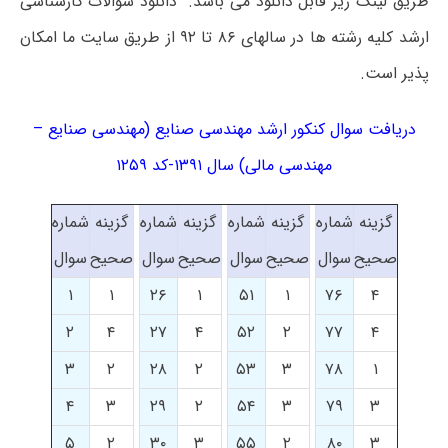
طریق لینک زیر قابل دانلود می باشد. دانلود سوالات کارشناسی
ارشد کلیه رشته ها در سالهای ۸۶ تا ۹۲ از طریق سایت ما امکان
پذیر است.
دریافت سوال کنکور ارشد مهندسی صنایع (مهندسی صنایع –
مهندسی مالی) سال ۱۳۹۱-کد ۱۲۵۹
گزینه
شماره
گزینه
شماره
گزینه
شماره
گزینه
شماره
صحیح
سوال
صحیح
سوال
صحیح
سوال
صحیح
سوال
۱
۱
۲۶
۱
۵۱
۱
۷۶
۴
۲
۴
۲۷
۴
۵۲
۲
۷۷
۴
۳
۲
۲۸
۲
۵۳
۳
۷۸
۱
۴
۳
۲۹
۲
۵۴
۳
۷۹
۳
۵
۲
۳۰
۳
۵۵
۲
۸۰
۳