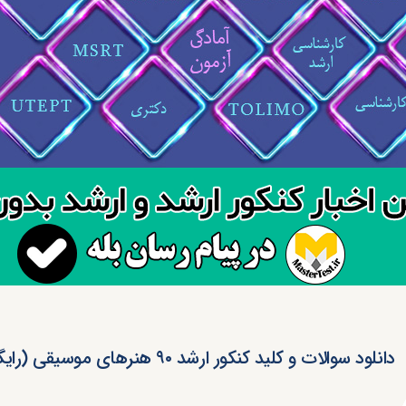
دانلود سوالات و کلید کنکور ارشد ۹۰ هنرهای موسیقی (رایگان)