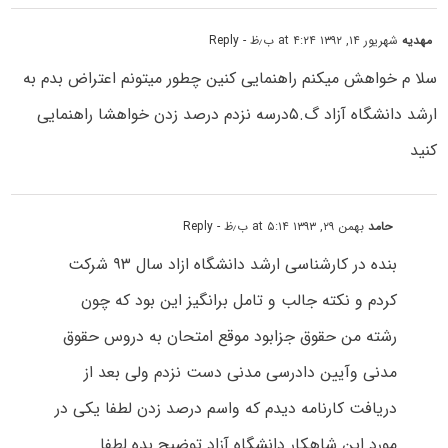
ﻣﻬﺪﯾﻪ
شهریور ۱۴, ۱۳۹۲ at ۴:۲۴ ب٫ظ
- Reply
ﺳﻼ ﻡ ﺧﻮﺍﻫﺶ ﻣﯿﮑﻨﻢ ﺭﺍﻫﻨﻤﺎﯾﯽ ﮐﻨﯿﻦ ﭼﻄﻮﺭ ﻣﯿﺘﻮﻧﻢ ﺍﻋﺘﺮﺍﺽ ﺑﺪﻡ ﺑﻪ
ﺍﺭﺷﺪ ﺩﺍﻧﺸﮕﺎﻩ ﺁﺯﺍﺩ ﮒ.۵ﺩﺭﺳﻪ ﻧﺰﺩﻡ ﺩﺭﺻﺪ ﺯﺩﻥ ﺧﻮﺍﻫﺸﺎ ﺭﺍﻫﻨﻤﺎﯾﯽ
ﮐﻨﯿﺪ
حامد
بهمن ۲۹, ۱۳۹۳ at ۵:۱۴ ب٫ظ
- Reply
بنده در کارشناسی ارشد دانشگاه ازاد سال ۹۳ شرکت
کردم و نکته جالب و تامل برانگیز این بود که چون
رشته من حقوق جزابود موقع امتحان به دروس حقوق
مدنی وآیین دادرسی مدنی دست نزدم ولی بعد از
دریافت کارنامه دیدم که واسم درصد زدن لطفا یکی در
مورد این شاهکار دانشگاه آزاد توضیح بده لطفا