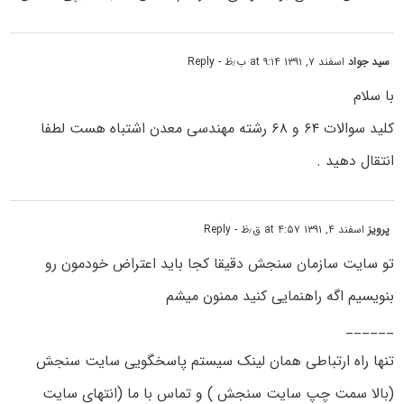
سید جواد
اسفند ۷, ۱۳۹۱ at ۹:۱۴ ب٫ظ
- Reply
با سلام
کلید سوالات ۶۴ و ۶۸ رشته مهندسی معدن اشتباه هست لطفا
انتقال دهید .
پرویز
اسفند ۴, ۱۳۹۱ at ۴:۵۷ ق٫ظ
- Reply
تو سایت سازمان سنجش دقیقا کجا باید اعتراض خودمون رو
بنویسیم اگه راهنمایی کنید ممنون میشم
______
تنها راه ارتباطی همان لینک سیستم پاسخگویی سایت سنجش
(بالا سمت چپ سایت سنجش ) و تماس با ما (انتهای سایت