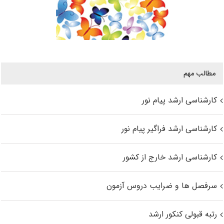
مطالب مهم
کارشناسی ارشد پیام نور
کارشناسی ارشد فراگیر پیام نور
کارشناسی ارشد خارج از کشور
سرفصل ها و ضرایب دروس آزمون
رتبه قبولی کنکور ارشد