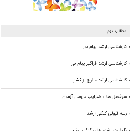
مطالب مهم
کارشناسی ارشد پیام نور
کارشناسی ارشد فراگیر پیام نور
کارشناسی ارشد خارج از کشور
سرفصل ها و ضرایب دروس آزمون
رتبه قبولی کنکور ارشد
ظرفیت رشته های کنکور ارشد