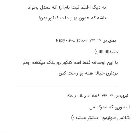
نه دیگه! فقط ثبت نام! :) اگه معدل بخواد
باشه که همون بهتر ملت کنکور بدن!
مهدی
دی ۲۷, ۱۳۹۳ at ۸:۰۲ ب٫ظ
- Reply
دقیقااااااااا :)
با این اوصاف فقط اسم کنکور رو یدک میکشه اونم
بردارن خیاله همه رو راحت کنن
فیروزه
دی ۲۷, ۱۳۹۳ at ۱۱:۵۶ ق٫ظ
- Reply
اینطوری که معرکه س
شانس قبولیمون بیشتر میشه :)