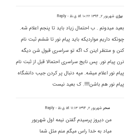
بیژن
شهریور ۲, ۱۳۹۴ at ۱۰:۲۲ ق٫ظ
- Reply
بعید میدونم . ب احتمال زیاد باید تا پنجم اعلام شه.
چونکه داریم مواردیکه باید پیام نور تا ششم ثبت نام
کنن و منتظر اینن ک اگه تو سراسری قبول شن دیگه
نرن پیام نور. پس نایج سراسری احتمالا قبل از ثبت نام
پیام نور اعلام میشه. مپه دنبال پر کردن جیب دانشگاه
پیام نور هم باشن!!!!. ک بعید نیست
سحر
شهریور ۲, ۱۳۹۴ at ۱۱:۱۳ ق٫ظ
- Reply
من دیروز پرسیدم گفتن نیمه اول شهریور
میاد به خدا راس میگم منم مثل شما