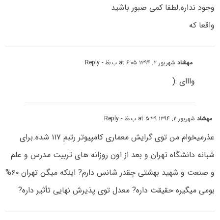
وجود نداره.لطفا کمی صبور باشید
واقعا که
مهشاد
شهریور ۲, ۱۳۹۴ at ۶:۰۵ ب٫ظ
- Reply
وااای :(
مهشاد
شهریور ۲, ۱۳۹۴ at ۵:۳۹ ب٫ظ
- Reply
عذرمیخوام من توی گرایش معماری کامپیوتر رتبم ۱۱۷ شده.برای
شبانه دانشگاه تهران و بعد از اون روزانه های تربیت مدرس و علم
و صنعت و شهید بهشتی چقدر شانس دارم? اینکه میگن تهران ۶۰%
بومی میگیره حقیقت داره? معدل توی پذیرش نهایی تأثیر داره?