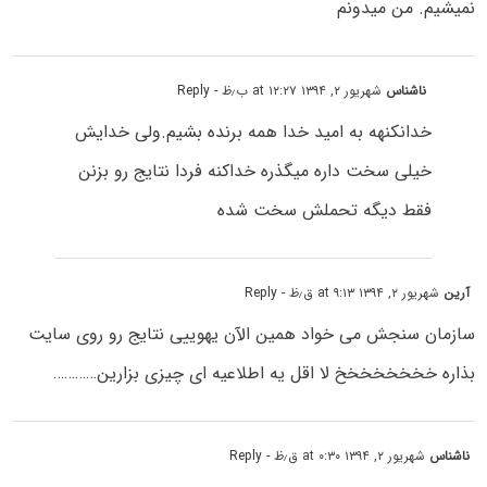
نمیشیم. من میدونم
ناشناس
شهریور ۲, ۱۳۹۴ at ۱۲:۲۷ ب٫ظ
- Reply
خدانکنهه به امید خدا همه برنده بشیم.ولی خدایش
خیلی سخت داره میگذره خداکنه فردا نتایج رو بزنن
فقط دیگه تحملش سخت شده
آرین
شهریور ۲, ۱۳۹۴ at ۹:۱۳ ق٫ظ
- Reply
سازمان سنجش می خواد همین الآن یهوییی نتایج رو روی سایت
بذاره خخخخخخخخ لا اقل یه اطلاعیه ای چیزی بزارین…………
ناشناس
شهریور ۲, ۱۳۹۴ at ۰:۳۰ ق٫ظ
- Reply