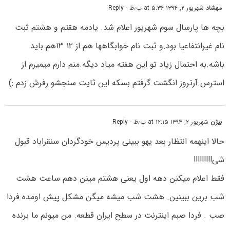
مهشاد
شهریور ۲, ۱۳۹۴ at ۵:۳۶ ب٫ظ
- Reply
بچه ها پارسال سوم شهریور اعلام شد. یادمه هقتم و هشتم ثبت
نام غیرانتفاعیا بود.و ثبت نام خوابگاهها هم از ۱۲ ۱۳هم باید
باشه.به احتمال زیاد تو این هفته میاد دیگه.منم دارم میمیرم از
استرس.آرتروز انگشت گرفتم بسکه این ثایت سنجشو رفرش زدم :)
بیژن
شهریور ۲, ۱۳۹۴ at ۱۲:۱۵ ب٫ظ
- Reply
حالا اینهمه انتظار بعد یهو ببینی پردیس خودگردان سنقراباد قبول
شی!!!!!!!!!
فقط اعلام میکنن دهه اول یعنی هشتم مینن دهم ساعت هشت
شب برین ببینین. هشت شب میشه میگن مشکل پیش اومده فردا
صب . فردا صبم اینترنت در سطح ایران قطعه. من میونم ما برنده