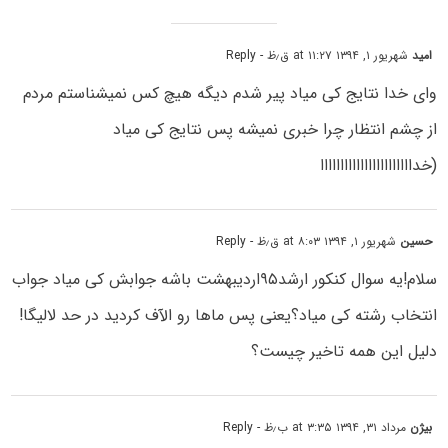
امید
شهریور ۱, ۱۳۹۴ at ۱۱:۲۷ ق٫ظ
- Reply
وای خدا نتایج کی میاد پیر شدم دیگه هیچ کس نمیشناستم مردم
از چشم انتظار چرا خبری نمیشه پس نتایج کی میاد
(خدااااااااااااااااااااااا
حسین
شهریور ۱, ۱۳۹۴ at ۸:۰۳ ق٫ظ
- Reply
سلام!یه سوال کنکور ارشد۹۵اردیبهشت باشه جوابش کی میاد جواب
انتخاب رشته کی میاد؟یعنی پس ماها رو الآف کردید در حد لالیگا!
دلیل این همه تاخیر چیست؟
بیژن
مرداد ۳۱, ۱۳۹۴ at ۳:۳۵ ب٫ظ
- Reply