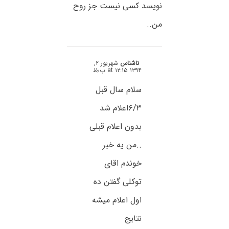
نویسد کسی نیست جز روح
من..
ناشناس
شهریور ۲,
۱۳۹۴ at ۱۲:۱۵ ب٫ظ
سلام سال قبل
۶/۳اعلام شد
بدون اعلام قبلی
..من یه خبر
خوندم اقای
توکلی گفتن ده
اول اعلام میشه
نتایج