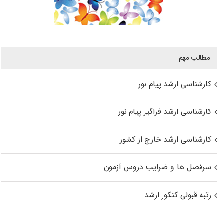
مطالب مهم
کارشناسی ارشد پیام نور
کارشناسی ارشد فراگیر پیام نور
کارشناسی ارشد خارج از کشور
سرفصل ها و ضرایب دروس آزمون
رتبه قبولی کنکور ارشد