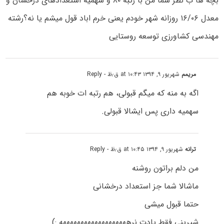
بچه ها ب نظر شما من با رتبه ۸۰ و سهمیه استعدادهای درخشان و
معدل ۱۶/۰۶ روزانه شهر خودم یعنی خرم اباد قول میشم یا نه؟رشته
مهندسی کشاورزی توسعه روستایی
مریمم
شهریور ۹, ۱۳۹۴ at ۱۰:۴۳ ق٫ظ
- Reply
اگه به منه که میگم قبولی، هم رتبه ات خوبه هم
سهمیه داری پس ایشالا قبولی.
ترانه
شهریور ۹, ۱۳۹۴ at ۱۰:۴۵ ق٫ظ
- Reply
من دلم براتون روشنه
ماشالا شما جز استعداد درخشانی
حتما قبول میشی
شیرینی فقط یادت نرهههههههههههههههههههه :)