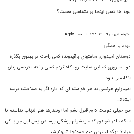
غزل
شهریور ۹, ۱۳۹۴ at ۴:۲۲ ب٫ظ
- Reply
بچه ها کسی اینجا روانشناسی هست؟
مترجم
شهریور ۹, ۱۳۹۴ at ۴:۱۳ ب٫ظ
- Reply
درود بر همگی
دوستان امیدوارم ساعتهای باقیمونده کمی راحت تر بهمون بگذره
دو سه روزی که این سایت رو نگاه کردم کسی رشته مترجمی زبان
انگلیسی نبود …
امیدوارم هرکسی به هر خواسته ای که داره اگر به صلاحشه برسه
ایشالا…
من خیلی دوست دارم قبول بشم اما اونقدرها هم التهاب نداشتم تا
اینکه مادر شوهرم که خودشونم پزشکن پرسیدن پس این جوابا کی
میاد؟ دیگه استرس منم همونجا شروع شد…