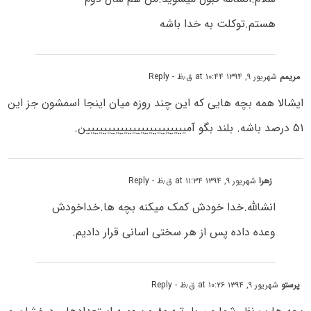
هستم.توکلت به خدا باشه
مریمم
شهریور ۹, ۱۳۹۴ at ۱۰:۴۴ ق٫ظ
- Reply
ایشالا همه بچه هایی که این چند روزه میان اینجا اسمشون جز این
۵۱ درصد باشه. بلند بگو آمیییییییییییییییییییییییین.
زهرا
شهریور ۹, ۱۳۹۴ at ۱۱:۳۴ ق٫ظ
- Reply
انشالله.خدا خودش کمک میکنه بچه ها.خداخودش
وعده داده پس از هر سختی اسانی قرار دادیم.
پرستو
شهریور ۹, ۱۳۹۴ at ۱۰:۲۶ ق٫ظ
- Reply