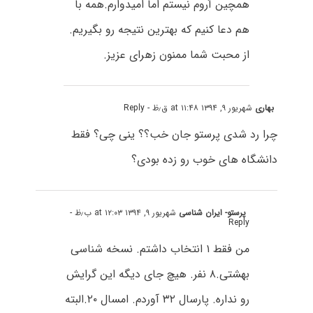
همچین آروم نیستم اما امیدوارم.همه با
هم دعا کنیم که بهترین نتیجه رو بگیریم.
از محبت شما ممنون زهرای عزیز.
بهاری
شهریور ۹, ۱۳۹۴ at ۱۱:۴۸ ق٫ظ
- Reply
چرا رد شدی پرستو جان خب؟؟ ینی چی؟ فقط
دانشگاه های خوب رو زده بودی؟
پرستو- ایران شناسی
شهریور ۹, ۱۳۹۴ at ۱۲:۰۳ ب٫ظ
-
Reply
من فقط ۱ انتخاب داشتم. نسخه شناسی
بهشتی.۸ نفر. هیچ جای دیگه این گرایش
رو نداره. پارسال ۳۲ آوردم. امسال ۲۰.البته