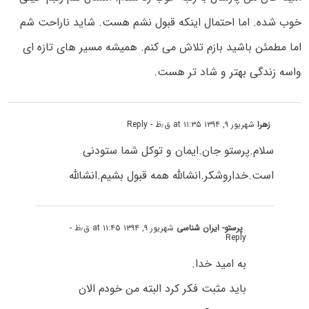
خوب شده. اما احتمال اینکه قبول نشم هست. شاید ناراحت شم
اما مطمئن باشید بازم تلاش می کنم. همیشه مسیر های تازه ای
واسه زندگی بهتر و شاد تر هست.
زهرا
شهریور ۹, ۱۳۹۴ at ۱۱:۳۵ ق٫ظ
- Reply
سلام.پرستو جان.ایمان و توکل شما ستودنی
است.خداروشکر.انشالله همه قبول بشیم.انشالله
پرستو- ایران شناسی
شهریور ۹, ۱۳۹۴ at ۱۱:۴۵ ق٫ظ
-
Reply
به امید خدا.
باید مثبت فکر کرد البته من خودم الان