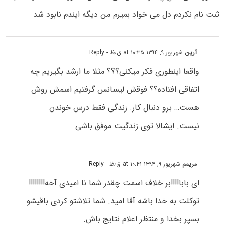
ثبت نام نکردم دل می خواد بمیرم من دیگه ایندم نابود شد
آرین
شهریور ۹, ۱۳۹۴ at ۱۰:۳۵ ق٫ظ
- Reply
واقعا اینطوری فکر میکنی؟؟؟ مثلا ما ارشد بگیریم چه
اتفاقی افتاده؟؟ فوقش لیسانس گرفتیم اسمش روش
هست… برو دنبال کار. زندگی فقط درس خوندن
نیست. ایشالا توی زندگیت موفق باشی
مریمم
شهریور ۹, ۱۳۹۴ at ۱۰:۴۱ ق٫ظ
- Reply
ای بابا!!!!بر خلاف اسمت چقدر شما نا امیدی آخه!!!!!!!!
توکلت به خدا باشه آقا امید. شما تلاشتو کردی باقیشو
بسپر بخدا و منتظر اعلام نتایج باش.