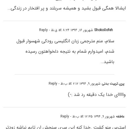
ایشالا همگی قبول بشید و همیشه سربلند و پر افتخار در زندگی…
Shoko0ofeh
شهریور ۱۶, ۱۳۹۴ at ۸:۲۴ ق٫ظ
- Reply
سلام، منم مترجمی زبان انگلیسی رودکی شهسوار قبول
شدم، امیدوارم شمام به نتیجه دلخواهتون رسیده
باشید…
پری.تربیت بدنی
شهریور ۹, ۱۳۹۴ at ۲:۱۲ ب٫ظ
- Reply
وااااای خدا یک دقیقه رد شد :-)
عاطفه
شهریور ۹, ۱۳۹۴ at ۱۲:۳۵ ب٫ظ
- Reply
استرس منو کشت .خدا کنه این سری سنجش ان تایم نباشه زودتر