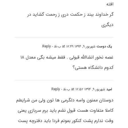
افته
گر خداوند ببند ز حکمت دری ز رحمت گشاید در
دیگری
یک دوست
شهریور ۹, ۱۳۹۴ at ۱۲:۴۹ ب٫ظ
- Reply
غصه نخور انشاالله قبولی . فقط میشه بگی معدل ۱۸
کدوم دانشگاه هستی؟
امید
شهریور ۹, ۱۳۹۴ at ۱۲:۵۲ ب٫ظ
- Reply
دوستان ممنون واسه دلگرمی ها تون ولی من شرایطم
کاملا متفاوت هست قبول نشم باید برم سربازی یعنی
وقت ندارم پشت کنکور بمونم فردا باید دفترچه پست