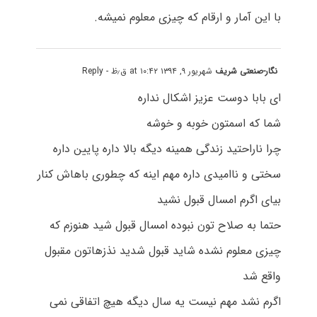
با این آمار و ارقام که چیزی معلوم نمیشه.
نگار-صنعتی شریف
شهریور ۹, ۱۳۹۴ at ۱۰:۴۲ ق٫ظ
- Reply
ای بابا دوست عزیز اشکال نداره
شما که اسمتون خوبه و خوشه
چرا ناراحتید زندگی همینه دیگه بالا داره پایین داره
سختی و ناامیدی داره مهم اینه که چطوری باهاش کنار
بیای اگرم امسال قبول نشید
حتما به صلاح تون نبوده امسال قبول شید هنوزم که
چیزی معلوم نشده شاید قبول شدید نذزهاتون مقبول
واقع شد
اگرم نشد مهم نیست یه سال دیگه هیچ اتفاقی نمی