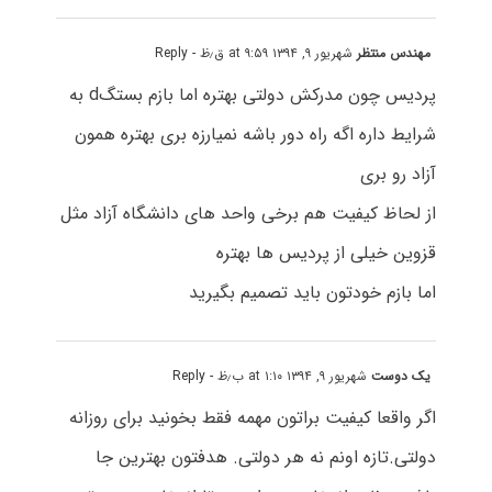
مهندس منتظر
شهریور ۹, ۱۳۹۴ at ۹:۵۹ ق٫ظ
- Reply
پردیس چون مدرکش دولتی بهتره اما بازم بستگd به
شرایط داره اگه راه دور باشه نمیارزه بری بهتره همون
آزاد رو بری
از لحاظ کیفیت هم برخی واحد های دانشگاه آزاد مثل
قزوین خیلی از پردیس ها بهتره
اما بازم خودتون باید تصمیم بگیرید
یک دوست
شهریور ۹, ۱۳۹۴ at ۱:۱۰ ب٫ظ
- Reply
اگر واقعا کیفیت براتون مهمه فقط بخونید برای روزانه
دولتی.تازه اونم نه هر دولتی. هدفتون بهترین جا