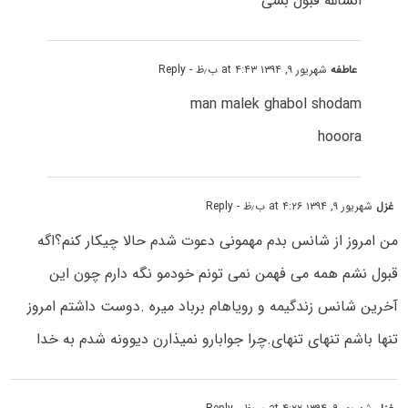
انشالله قبول بشی
عاطفه
شهریور ۹, ۱۳۹۴ at ۴:۴۳ ب٫ظ
- Reply
man malek ghabol shodam
hooora
غزل
شهریور ۹, ۱۳۹۴ at ۴:۲۶ ب٫ظ
- Reply
من امروز از شانس بدم مهمونی دعوت شدم حالا چیکار کنم؟اگه
قبول نشم همه می فهمن نمی تونم خودمو نگه دارم چون این
آخرین شانس زندگیمه و رویاهام برباد میره .دوست داشتم امروز
تنها باشم تنهای تنهای.چرا جوابارو نمیذارن دیوونه شدم به خدا