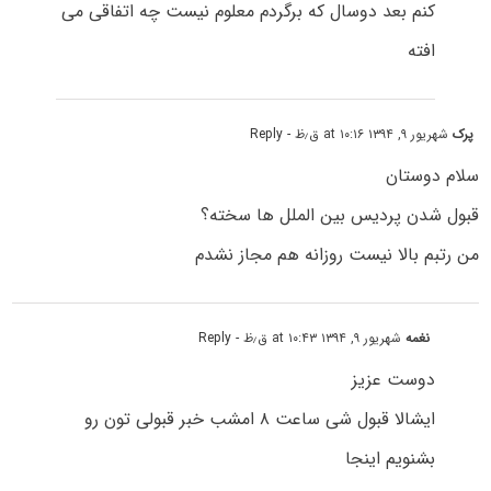
کنم بعد دوسال که برگردم معلوم نیست چه اتفاقی می
افته
پرک
شهریور ۹, ۱۳۹۴ at ۱۰:۱۶ ق٫ظ
- Reply
سلام دوستان
قبول شدن پردیس بین الملل ها سخته؟
من رتبم بالا نیست روزانه هم مجاز نشدم
نغمه
شهریور ۹, ۱۳۹۴ at ۱۰:۴۳ ق٫ظ
- Reply
دوست عزیز
ایشالا قبول شی ساعت ۸ امشب خبر قبولی تون رو
بشنویم اینجا