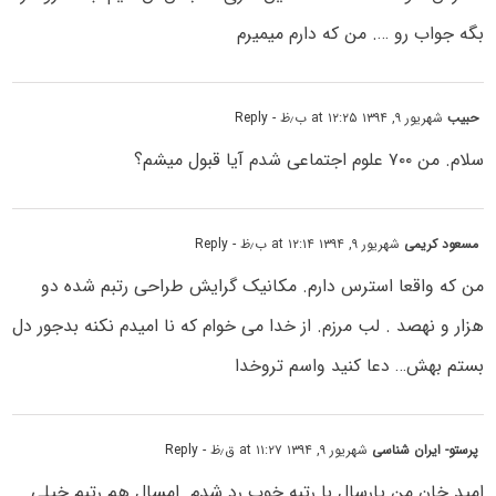
بگه جواب رو …. من که دارم میمیرم
حبیب
شهریور ۹, ۱۳۹۴ at ۱۲:۲۵ ب٫ظ
- Reply
سلام. من ۷۰۰ علوم اجتماعی شدم آیا قبول میشم؟
مسعود کریمى
شهریور ۹, ۱۳۹۴ at ۱۲:۱۴ ب٫ظ
- Reply
من که واقعا استرس دارم. مکانیک گرایش طراحى رتبم شده دو
هزار و نهصد . لب مرزم. از خدا مى خوام که نا امیدم نکنه بدجور دل
بستم بهش… دعا کنید واسم تروخدا
پرستو- ایران شناسی
شهریور ۹, ۱۳۹۴ at ۱۱:۲۷ ق٫ظ
- Reply
امید خان من پارسال با رتبه خوب رد شدم. امسال هم رتبم خیلی