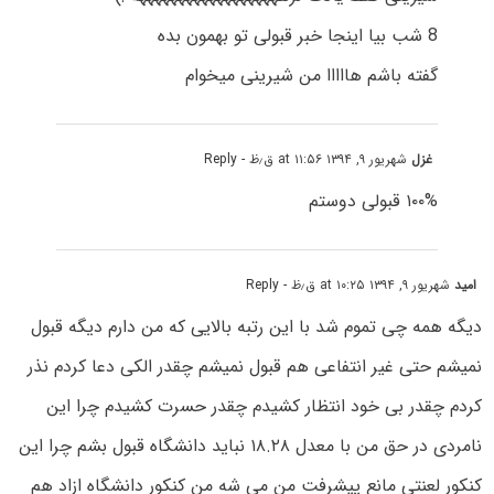
8 شب بیا اینجا خبر قبولی تو بهمون بده
گفته باشم هااااا من شیرینی میخوام
غزل
شهریور ۹, ۱۳۹۴ at ۱۱:۵۶ ق٫ظ
- Reply
۱۰۰% قبولی دوستم
امید
شهریور ۹, ۱۳۹۴ at ۱۰:۲۵ ق٫ظ
- Reply
دیگه همه چی تموم شد با این رتبه بالایی که من دارم دیگه قبول
نمیشم حتی غیر انتفاعی هم قبول نمیشم چقدر الکی دعا کردم نذر
کردم چقدر بی خود انتظار کشیدم چقدر حسرت کشیدم چرا این
نامردی در حق من با معدل ۱۸.۲۸ نباید دانشگاه قبول بشم چرا این
کنکور لعنتی مانع پیشرفت من می شه من کنکور دانشگاه ازاد هم