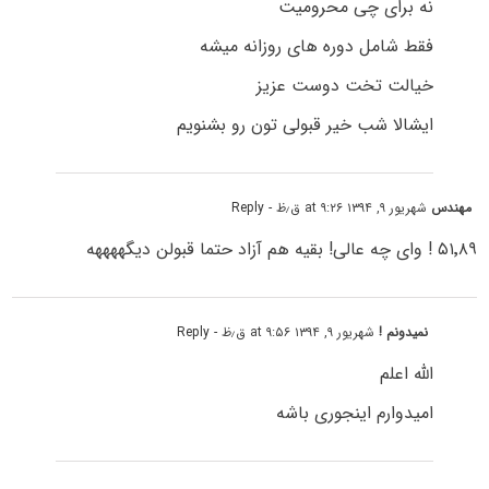
نه برای چی محرومیت
فقط شامل دوره های روزانه میشه
خیالت تخت دوست عزیز
ایشالا شب خیر قبولی تون رو بشنویم
مهندس
شهریور ۹, ۱۳۹۴ at ۹:۲۶ ق٫ظ
- Reply
۵۱٬۸۹ ! وای چه عالی! بقیه هم آزاد حتما قبولن دیگههههه
نمیدونم !
شهریور ۹, ۱۳۹۴ at ۹:۵۶ ق٫ظ
- Reply
الله اعلم
امیدوارم اینجوری باشه