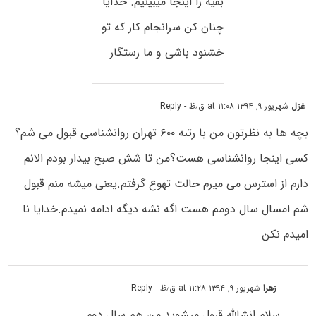
بقیه را اینجا میبینیم. خدایا
چنان کن سرانجام کار که تو
خشنود باشی و ما رستگار
غزل
شهریور ۹, ۱۳۹۴ at ۱۱:۰۸ ق٫ظ
- Reply
بچه ها به نظرتون من با رتبه ۶۰۰ تهران روانشناسی قبول می شم؟
کسی اینجا روانشناسی هست؟من تا شش صبح بیدار بودم الانم
دارم از استرس می میرم حالت تهوع گرفتم.یعنی میشه منم قبول
شم امسال سال دومم هست اگه نشه دیگه ادامه نمیدم.خدایا نا
امیدم نکن
زهرا
شهریور ۹, ۱۳۹۴ at ۱۱:۲۸ ق٫ظ
- Reply
سلام.انشالله قبول میشوید.من هم سال دوم