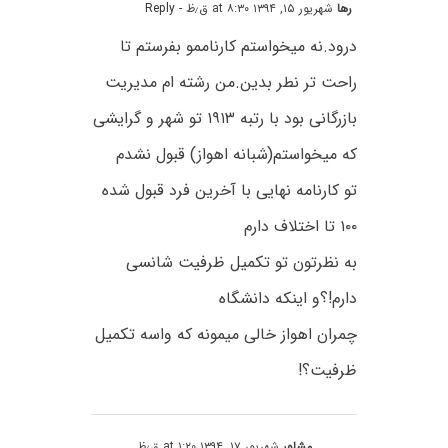
رها
شهریور ۱۵, ۱۳۹۴ at ۸:۳۰ ق٫ظ
- Reply
درود.نه میخواستم کارناممو بفرستم تا
راحت تر نطر بدین.من رشته ام مدیریت
بازرگانی بود با رتبه ۱۹۱۳ تو شهر و گرایشی
که میخواستم(شبانه اهواز) قبول نشدم
تو کارنامه نهایی با آخرین فرد قبول شده
۱۰۰ تا اختلاف دارم
به نظرتون تو تکمیل ظرفیت شانسی
دارم!؟و اینکه دانشگاه
چمران اهواز خالی میمونه که واسه تکمیل
ظرفیت؟!
مشاور
شهریور ۱۷, ۱۳۹۴ at ۱:۲۰ ق٫ظ