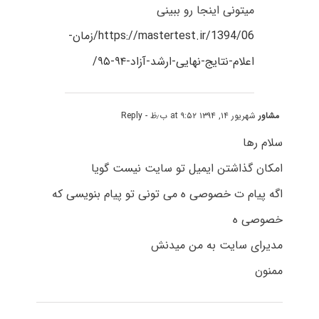
میتونی اینجا رو ببینی
https://mastertest.ir/1394/06/زمان-
اعلام-نتایج-نهایی-ارشد-آزاد-۹۴-۹۵/
مشاور
شهریور ۱۴, ۱۳۹۴ at ۹:۵۲ ب٫ظ
- Reply
سلام رها
امکان گذاشتن ایمیل تو سایت نیست گویا
اگه پیام ت خصوصی ه می تونی تو پیام بنویسی که
خصوصی ه
مدیرای سایت به من میدنش
ممنون