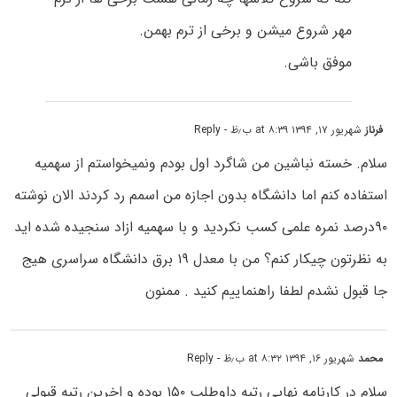
مهر شروع میشن و برخی از ترم بهمن.
موفق باشی.
فرناز
شهریور ۱۷, ۱۳۹۴ at ۸:۳۹ ب٫ظ
- Reply
سلام. خسته نباشین من شاگرد اول بودم ونمیخواستم از سهمیه
استفاده کنم اما دانشگاه بدون اجازه من اسمم رد کردند الان نوشته
۹۰درصد نمره علمی کسب نکردید و با سهمیه ازاد سنجیده شده اید
به نظرتون چیکار کنم؟ من با معدل ۱۹ برق دانشگاه سراسری هیج
جا قبول نشدم لطفا راهنماییم کنید . ممنون
محمد
شهریور ۱۶, ۱۳۹۴ at ۸:۳۲ ب٫ظ
- Reply
سلام در کارنامه نهایی رتبه داوطلب ۱۵۰ بوده و اخرین رتبه قبولی