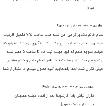
میاد!
ebs
مهر ۲۰, ۱۳۹۴ at ۰:۳۴ ق٫ظ
- Reply
سلام خانم مشاور گرامی. من شنبه شب ساعت ۷/۵ تکمیل ظرفیت
سراسریو انجام دادم شماره پرونده و کد رهگیری بهم داد. نظراتو که
خوندم متوجه شدم که گویا مهلت ثبت نام تا ساعت ۵ عصر شنبه
بوده و من بعد از این ساعت ثبت نامو انجام دادم و خانم مشاور
خیلی نگران شدم لطفا راهنماییم کنید.ممنون میشم. با تشکر از شما
مهندس
مهر ۲۰, ۱۳۹۴ at ۱۰:۲۷ ق٫ظ
- Reply
نگران نباش بابا! کارشونه! بعد از اتمام مهلت همچنان
باز میذارن ثبت نامو :|