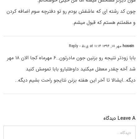
مون دیرتر مشخص میشه اما من خیلی خوشحالم.
چون کد رشته ای که عاشقش بودم رو تو دفترچه سوم اضافه کردن
و مظمئنم هستم که قبول میشم.
hosein
مهر ۱۸, ۱۳۹۴ at ۱۱:۱۴ ق٫ظ
- Reply
بابا زودتر نتیجه رو بزنین جون مادرتون..۶ مهرماه کجا الان ۱۸ مهر
شد آخه چقدر معطل میکنید داوطلبارو بابا تمومش کنید
دیگه..ایشالا تا آخر این هفته بزنن نتایجو راحت بشیم دیگه..
Leave A دیدگاه
دیدگاه