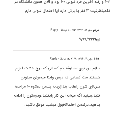
۱۰۳ و رتبه اخرین فرد قبولی ۱۰۰ بود و الان همون دانشگاه در
تکمیلظرفیت ۳ نفر پذیرش داره آیا احتمال قبولی دارم
مریم
مهر ۱۹, ۱۳۹۴ at ۲:۱۹ ب٫ظ
- Reply
اره۹۹/۹۹۹۹%
aaa
مهر ۱۹, ۱۳۹۴ at ۷:۲۸ ب٫ظ
- Reply
سلام من توی اخبارشنیدم کسانی که برج هشت اعزام
هستند مث کسایی که درس واینا میخونن میتونن
سربازی شون راعقب بندازن.به پلیس بعلاوه ۱۰ مراجعه
کنید.ببینید اگه میشه این کار رابکنید.ودرستون را ادامه
بدهید.درضمن احتمالاقبول میشید.موفق باشید.