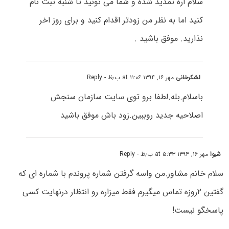
سلام اره تمدید شده و شما می تونید تا شنبه ثبت نام
کنید اما به نظر من زودتر اقدام کنید و برای روز اخر
نذارید. موفق باشید .
لشکرخانی
مهر ۱۶, ۱۳۹۴ at ۱۱:۰۶ ب٫ظ
- Reply
باسلام.بله.لطفا برو توی سایت سازمان سنجش
اصلاحیه جدید روببین.زود باش موفق باشید
شیوا
مهر ۱۶, ۱۳۹۴ at ۵:۳۳ ب٫ظ
- Reply
سلام خانم مشاور.من واسه گرفتن شماره پروندم با شماره اى که
گفتین ۲روزه تماس میگیرم فقط میزاره رو انتظار درنهایت کسى
پاسخگو نیست!