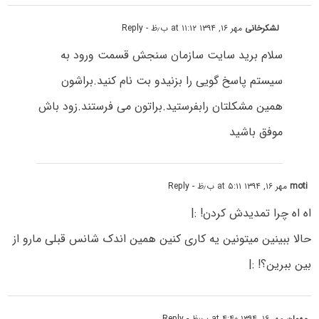
لشکرخانی
مهر ۱۶, ۱۳۹۴ at ۱۱:۱۲ ب٫ظ
- Reply
سلام برید سایت سازمان سنجش قسمت ورود به
سیستم پاسخ گویی را بزنیدو بت نام کنید.براشون
همین مشکلتان رابفرستید.براتون می فرستند.زود باش
موفق باشید
moti
مهر ۱۶, ۱۳۹۴ at ۵:۱۱ ب٫ظ
- Reply
اه اه چرا تمدیدش کردن! :|
حالا ببینین میتونین یه کاری کنین همین اندک شانس قبلی مارو از
بین ببرین؟! :|
مهمان
مهر ۱۶, ۱۳۹۴ at ۴:۴۰ ب٫ظ
- Reply