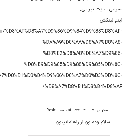
عمومی سایت بپرسی.
اینم لینکش
est.ir/%D8%AF%D8%A7%D9%86%D9%84%D9%88%D8%AF-
%DA%A9%D8%AA%D8%A7%D8%A8-
%D8%B2%D8%A8%D8%A7%D9%86-
%D8%B9%D9%85%D9%88%D9%85%DB%8C-
A7%D8%B1%D8%B4%D9%86%D8%A7%D8%B3%DB%8C-
%D8%A7%D8%B1%D8%B4%D8%AF/
سحر
مهر ۱۵, ۱۳۹۴ at ۱۰:۲۳ ب٫ظ
- Reply
سلام وممنون از راهنماییتون