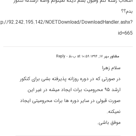
انتخاب رشته کنم وقبول بشم دیگه نمیتونم واسه ارشد۹۵کنکور
بدم؟؟
tp://92.242.195.142/NOETDownload/DownloadHandler.ashx?
id=665
مشاور
مهر ۱۷, ۱۳۹۴ at ۱۰:۵۹ ب٫ظ
- Reply
سلام زهرا
در صورتی که در دوره روزانه پذیرفته بشی برای کنکور
ارشد ۹۵ محرومیت برات ایجاد میشه در غیر این
صورت قبولی در سایر دوره ها برات محرومیتی ایجاد
نمیکنه.
موفق باشی.