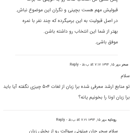
قبولیش مهم هست بچینی و نگران این موضوع نباش.
در اصل قبولیت به این برمیگرده که چند نفر با نمره
بهتر از شما این انتخاب رو داشته باشن.
موفق باشی.
سحر
مهر ۱۵, ۱۳۹۴ at ۷:۱۷ ب٫ظ
- Reply
سلام
تو منابع ارشد معرفی شده برا زبان از لغات ۵۰۴ چیزی نگفته آیا باید
برا زبان اونا را بخونیم یانه؟
رودابه
مهر ۱۵, ۱۳۹۴ at ۷:۲۱ ب٫ظ
- Reply
سلام سحر جان میتونی سوالت رو از بخش زبان