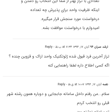
تعدادی با تراز بهتر از شما این انتخاب رو دشتن و
اینکه ظرفیت واحد برای پذیرش چه تعداده
درخواستت مورد سنجش قرار میگیره.
امیدوارم با درخواستت موافقت بشه.
ارشد عمران ۹۴
آبان ۱۷, ۱۳۹۴ at ۷:۳۴ ب٫ظ
- Reply
تراز آخرین فرد قبول شده ژئوتکنیک واحد اراک و قزوین چنده ؟
اگه کسی اطلاع داره لطفا راهنمایی کنه
نغمه
آبان ۱۷, ۱۳۹۴ at ۱۰:۰۷ ق٫ظ
- Reply
سلام….من رفتم داخل سامانه جابجایی و دوباره همون رشته شهر
قبلی رو انتخب کردم
تو سامانه نوشته بود