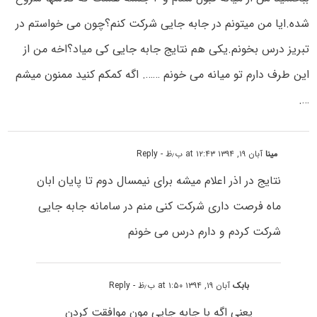
شده.ایا من میتونم در جابه جایی شرکت کنم؟چون می خواستم در
تبریز درس بخونم.یکی هم نتایج جابه جایی کی میاد؟اخه من از
این طرف دارم تو میانه می خونم ……. اگه کمکم کنید ممنون میشم
….
مینا
آبان ۱۹, ۱۳۹۴ at ۱۲:۴۳ ب٫ظ
- Reply
نتایج در اذر اعلام میشه برای نیمسال دوم تا پایان ابان
ماه فرصت داری شرکت کنی منم در سامانه جابه جایی
شرکت کردم و دارم درس می خونم
بابک
آبان ۱۹, ۱۳۹۴ at ۱:۵۰ ب٫ظ
- Reply
یعنی اگه با جابه جایی مون موافقت کردن