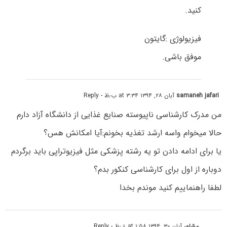
کنید.
فیزیولوژی :گایتون
موفق باشی.
samaneh jafari
آبان ۲۸, ۱۳۹۴ at ۳:۳۴ ب٫ظ
- Reply
من مدرک کارشناسی ناپیوسته صنایع غذایی از دانشگاه آزاد دارم
حالا میخوام واسه ارشد تغذیه بخونم:آیا امکانش هس؟
یا برای ادامه دادن تو یه رشته پزشکی مثل فیزیوتراپی باید برگردم
دوباره از اول برای کارشناسی کنکور بدم؟
لطفا راهنماییم کنید موندم بخدا
مشاور
آبان ۳۰, ۱۳۹۴ at ۱:۵۸ ق٫ظ
- Reply