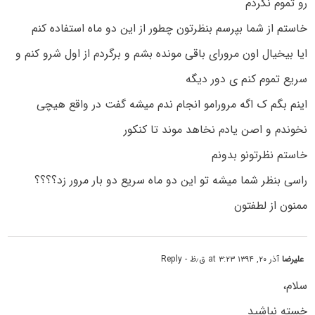
رو تموم نکردم
خاستم از شما بپرسم بنظرتون چطور از این دو ماه استفاده کنم
ایا بیخیال اون مرورای باقی مونده بشم و برگردم از اول شرو کنم و
سریع تموم کنم ی دور دیگه
اینم بگم ک اگه مرورامو انجام ندم میشه گفت در واقع هیچی
نخوندم و اصن یادم نخاهد موند تا کنکور
خاستم نظرتونو بدونم
راسی بنظر شما میشه تو این دو ماه سریع دو بار مرور زد؟؟؟؟
ممنون از لطفتون
علیرضا
آذر ۲۰, ۱۳۹۴ at ۳:۲۳ ق٫ظ
- Reply
سلام،
خسته نباشید