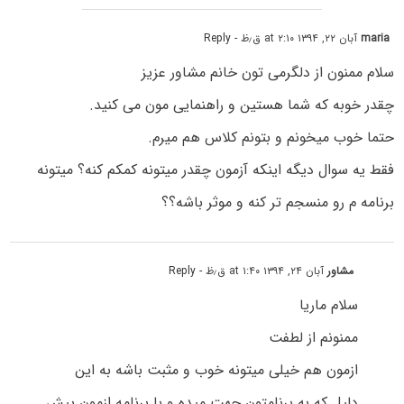
maria
آبان ۲۲, ۱۳۹۴ at ۲:۱۰ ق٫ظ
- Reply
سلام ممنون از دلگرمی تون خانم مشاور عزیز
چقدر خوبه که شما هستین و راهنمایی مون می کنید.
حتما خوب میخونم و بتونم کلاس هم میرم.
فقط یه سوال دیگه اینکه آزمون چقدر میتونه کمکم کنه؟ میتونه
برنامه م رو منسجم تر کنه و موثر باشه؟؟
مشاور
آبان ۲۴, ۱۳۹۴ at ۱:۴۰ ق٫ظ
- Reply
سلام ماریا
ممنونم از لطفت
ازمون هم خیلی میتونه خوب و مثبت باشه به این
دلیل که به برنامتون جهت میده و با برنامه ازمون پیش