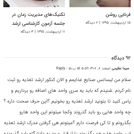
فردایی روشن
تکنیک‌های مدیریت زمان در
۱۵ اردیبهشت, ۱۳۹۵
|
۲ دیدگاه
جلسه آزمون کارشناسی ارشد
۱۱ اردیبهشت, ۱۳۹۵
|
۳ دیدگاه
۹۲ دیدگاه
سیما عظیمی
اسفند ۸, ۱۴۰۲ at ۵:۵۹ ب٫ظ
- Reply
سلام من لیسانس صنایع غذایمم و الان کنکور ارشد تغذیه رو ثبت
نام کردم .شنیدم که باید یه سری واحد های اضافه رو برداریم و
پاس کنید تا بتونید ارشد تغذیه رو بخونیم ؟این حرف صحت داره ؟
چه واحد هایی رو باید گذروند وکجا میتونم این واحد هارو
بگذرونم و تا کی فرصت دارم ؟میتونم هی گرفتن مدرک ازشد تعذیه
این واحد هارو هم بگذرونم یا از قبل ورود به دانشگاه باید گذرونده