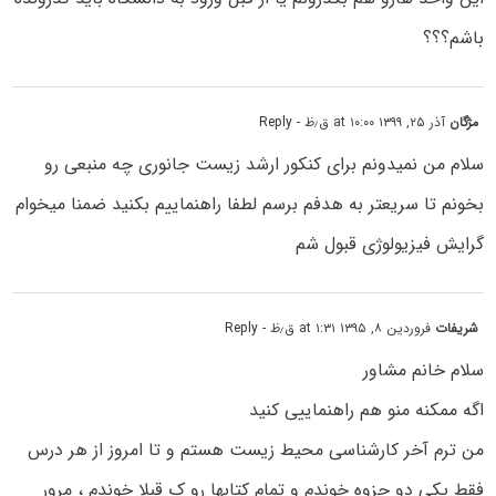
باشم؟؟؟
مژگان
آذر ۲۵, ۱۳۹۹ at ۱۰:۰۰ ق٫ظ
- Reply
سلام من نمیدونم برای کنکور ارشد زیست جانوری چه منبعی رو
بخونم تا سریعتر به هدفم برسم لطفا راهنماییم بکنید ضمنا میخوام
گرایش فیزیولوژی قبول شم
شریفات
فروردین ۸, ۱۳۹۵ at ۱:۳۱ ق٫ظ
- Reply
سلام خانم مشاور
اگه ممکنه منو هم راهنماییی کنید
من ترم آخر کارشناسی محیط زیست هستم و تا امروز از هر درس
فقط یکی دو جزوه خوندم و تمام کتابها رو ک قبلا خوندم ، مرور