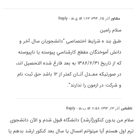
مشاور
آذر ۲۵, ۱۳۹۴ at ۱:۲۳ ق٫ظ
- Reply
سلام رامین
طبق بند ه شرایط اختصاصی “داﻧﺸﺠﻮﻳﺎن سال آﺧﺮ و
داﻧﺶ آﻣﻮﺧﺘﮕﺎن ﻣﻘﻄﻊ ﻛﺎرﺷﻨﺎﺳﻲ ﭘﻴﻮﺳﺘﻪ یا ﻧﺎﭘﻴﻮﺳﺘﻪ
ﻛﻪ از تاریخ ۱۳۸۶/۶/۳۱ به بعد ﻓﺎرغ ﺷﺪه اﻟﺘﺤﺼﻴﻞ اﻧﺪ،
در ﺻﻮرﺗﻴﻜﻪ ﻣﻌـﺪل آﻧـﺎن کمتر از ۱۲ باشد حق ثبت نام
و شرکت در ازمون را ندارند”.
ناشناس
آذر ۲۳, ۱۳۹۴ at ۱۱:۵۸ ب٫ظ
- Reply
سلام من بدون کنکور(ارشد) دانشگاه قبول شدم و الآن دانشجوی
ترم اول هستم آیا میتوانم امسال یا سال بعد کنکور ارشد بدهم یا