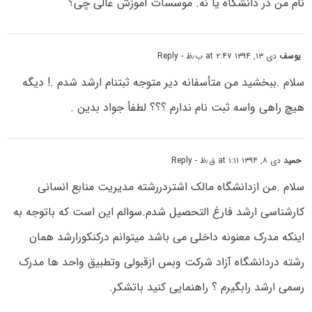
نام من در دانشگاه یا نه. موسسات آموزش عالی چی؟
یوسف
دی ۱۳, ۱۳۹۴ at ۲:۴۷ ب٫ظ
- Reply
سلام .ببخشید من متأسفانه دیر متوجه ثبتنام ارشد شدم .! دیگه
هیچ راهی واسه ثبت نام ندارم ؟؟؟ لطفأ جواد بدین .
حمید
دی ۸, ۱۳۹۴ at ۱:۱۱ ق٫ظ
- Reply
سلام .من ازدانشگاه مالک اشتردررشته مدیریت منابع انسانی
کارشناسی ارشد فارغ التحصیل شدم.سوالم این است که باتوجه به
اینکه مدرک معنونه داخلی می باشد میتوانم درکنکورارشد همان
رشته دردانشگاه آزاد شرکت وبس ازقبولی وتطبیق واحد ها مدرک
رسمی ارشد رابگیرم ؟ راهنمایی کنید باتشکر.