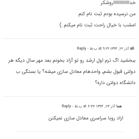
خداااااااااااااروشکر
من نرسیده بودم ثبت نام کنم
امشب با خیال راحت ثبت نام میکنم :)
ali
آذر ۲۲, ۱۳۹۴ at ۹:۲۹ ب٫ظ
- Reply
ببخشید اگ ترم اول ارشد رو تو آزاد بخونم بعد مهر سال دیگه هر
دولتی قبول بشم٬ واحدهام معادل سازی میشه؟ یا بستگی ب
دانشگاه دولتی داره؟
هما
آذر ۲۳, ۱۳۹۴ at ۶:۳۷ ب٫ظ
- Reply
ازاد روبا سراسری معادل سازی نمیکنن