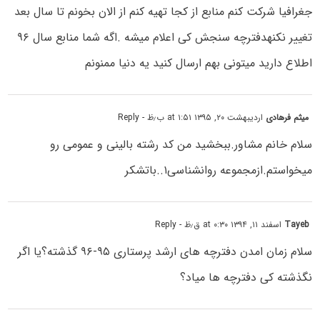
جغرافیا شرکت کنم منابع از کجا تهیه کنم از الان بخونم تا سال بعد
تغییر نکنهدفترچه سنجش کی اعلام میشه .اگه شما منابع سال ۹۶
اطلاع دارید میتونی بهم ارسال کنید یه دنیا ممنونم
میثم فرهادی
اردیبهشت ۲۰, ۱۳۹۵ at ۱:۵۱ ب٫ظ
- Reply
سلام خانم مشاور.ببخشید من کد رشته بالینی و عمومی رو
میخواستم.ازمجموعه روانشناسی۱..باتشکر
Tayeb
اسفند ۱۱, ۱۳۹۴ at ۰:۳۰ ق٫ظ
- Reply
سلام زمان امدن دفترچه های ارشد پرستاری ۹۵-۹۶ گذشته؟یا اگر
نگذشته کی دفترچه ها میاد؟