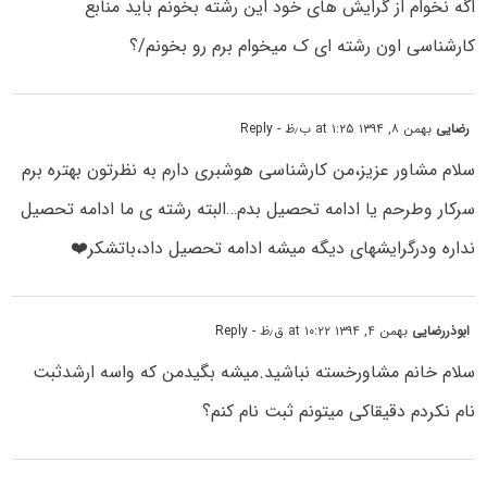
اگه نخوام از گرایش های خود این رشته بخونم باید منابع
کارشناسی اون رشته ای ک میخوام برم رو بخونم/؟
رضایی
بهمن ۸, ۱۳۹۴ at ۱:۲۵ ب٫ظ
- Reply
سلام مشاور عزیز،من کارشناسی هوشبری دارم به نظرتون بهتره برم
سرکار وطرحم یا ادامه تحصیل بدم…البته رشته ی ما ادامه تحصیل
نداره ودرگرایشهای دیگه میشه ادامه تحصیل داد،باتشکر❤️
ابوذررضایی
بهمن ۴, ۱۳۹۴ at ۱۰:۲۲ ق٫ظ
- Reply
سلام خانم مشاورخسته نباشید.میشه بگیدمن که واسه ارشدثبت
نام نکردم دقیقاکی میتونم ثبت نام کنم؟