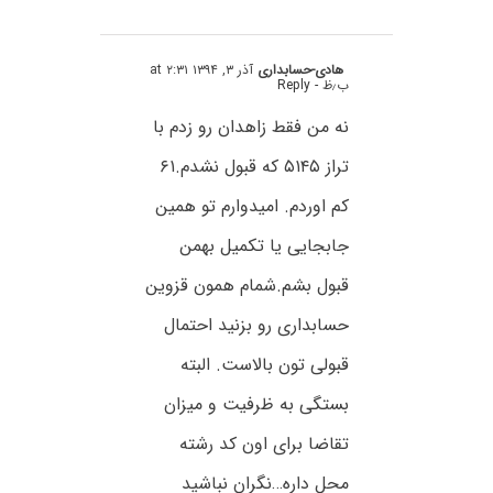
هادی-حسابداری
آذر ۳, ۱۳۹۴ at ۲:۳۱
ب٫ظ
- Reply
نه من فقط زاهدان رو زدم با
تراز ۵۱۴۵ که قبول نشدم.۶۱
کم اوردم. امیدوارم تو همین
جابجایی یا تکمیل بهمن
قبول بشم.شمام همون قزوین
حسابداری رو بزنید احتمال
قبولی تون بالاست. البته
بستگی به ظرفیت و میزان
تقاضا برای اون کد رشته
محل داره…نگران نباشید