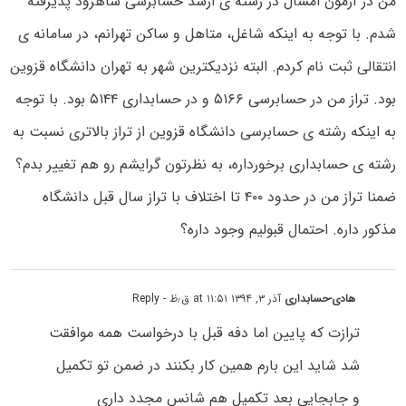
من در آزمون امسال در رشته ی ارشد حسابرسی شاهرود پذیرفته
شدم. با توجه به اینکه شاغل، متاهل و ساکن تهرانم، در سامانه ی
انتقالی ثبت نام کردم. البته نزدیکترین شهر به تهران دانشگاه قزوین
بود. تراز من در حسابرسی ۵۱۶۶ و در حسابداری ۵۱۴۴ بود. با توجه
به اینکه رشته ی حسابرسی دانشگاه قزوین از تراز بالاتری نسبت به
رشته ی حسابداری برخورداره، به نظرتون گرایشم رو هم تغییر بدم؟
ضمنا تراز من در حدود ۴۰۰ تا اختلاف با تراز سال قبل دانشگاه
مذکور داره. احتمال قبولیم وجود داره؟
هادی-حسابداری
آذر ۳, ۱۳۹۴ at ۱۱:۵۱ ق٫ظ
- Reply
ترازت که پایین اما دفه قبل با درخواست همه موافقت
شد شاید این بارم همین کار بکنند در ضمن تو تکمیل
و جابجایی بعد تکمیل هم شانس مجدد داری