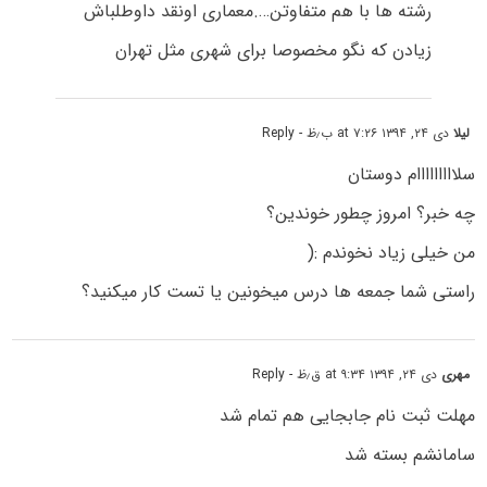
رشته ها با هم متفاوتن….معماری اونقد داوطلباش
زیادن که نگو مخصوصا برای شهری مثل تهران
لیلا
دی ۲۴, ۱۳۹۴ at ۷:۲۶ ب٫ظ
- Reply
سلااااااااام دوستان
چه خبر؟ امروز چطور خوندین؟
من خیلی زیاد نخوندم :(
راستی شما جمعه ها درس میخونین یا تست کار میکنید؟
مهری
دی ۲۴, ۱۳۹۴ at ۹:۳۴ ق٫ظ
- Reply
مهلت ثبت نام جابجایی هم تمام شد
سامانشم بسته شد