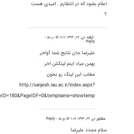
اعلام بشود که در انتظارم . امیدی هست
؟
ارشد
دی ۲۷, ۱۳۹۴ at ۱۱:۱۱ ب٫ظ
-
Reply
علیرضا جان نتایج شما آواخر
بهمن میاد اینم لینکش اخر
مطلب این لینک رو بخون
http://sanjesh.iau.ac.ir/Index.aspx?
ageID=180&PageIDF=0&tempname=showtemp
مشاور
دی ۲۹, ۱۳۹۴ at ۱:۰۸ ق٫ظ
- Reply
سلام مجدد علیرضا