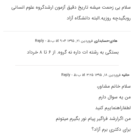
سلام بی زحمت میشه تاریخ دقیق آزمون ارشدگروه علوم انسانی
روبگیدچه روزیه.البته دانشگاه آزاد
هادی-حسابداری
فروردین ۲۱, ۱۳۹۵ at ۹:۰۴ ب٫ظ
- Reply
بستگی به رشته ات داره نه گروه. از ۶ تا ۸ خرداد
حانیه
فروردین ۱۸, ۱۳۹۵ at ۳:۲۵ ب٫ظ
- Reply
سلام خانم مشاور،
من یه سوال دارم
لطفاراهنماییم کنید
من اگرارشد فراگیر پیام نور بگیرم میتونم
برای دکتری برم آزاد؟