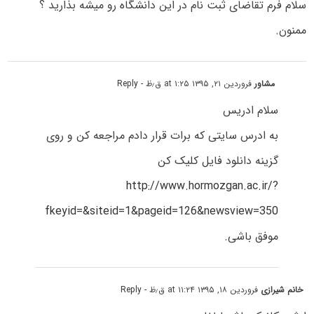
سلام فرم تقاضای ثبت نام در این دانشگاه رو میشه بذارید ؟
ممنون.
مشاور
فروردین ۲۱, ۱۳۹۵ at ۱:۲۵ ق٫ظ
- Reply
سلام ادریس
به ادرس سایتی که برات قرار دادم مراجعه کن و روی
گزینه دانلود فایل کلیک کن
http://www.hormozgan.ac.ir/?
fkeyid=&siteid=1&pageid=126&newsview=350
موفق باشی.
خانم شیرازی
فروردین ۱۸, ۱۳۹۵ at ۱۱:۲۴ ق٫ظ
- Reply