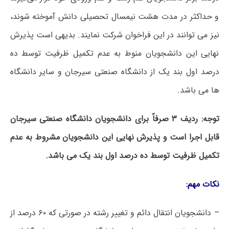
و حداکثر در مدت هشت نیمسال تحصیلی دانش آموخته شوند،
نیز می توانند در این فراخوان شرکت نمایند. بدیهی است پذیرش
نهایی این دانشجویان منوط به عدم تکمیل ظرفیت توسط ده
درصد اول بند یک از دانشگاه صنعتی سیرجان و سایر دانشگاه
ها می باشد.
توجه:
رد
ی
ف
۳
صرفاً
برای
دانشجو
ی
ان
دانشگاه
صنعت
ی
س
ی
رجان
قابل
اجرا
است
و پذ
یر
ش
نها
یی
ا
ی
ن دانشجو
ی
ان
مشروط
به
عدم
تکم
ی
ل
ظرف
ی
ت
توسط
ده
درصد
اول
بند
ی
ک م
ی
باشد
.
نکات
مهم
:
– دانشجویان انتقال دائم و تغییر رشته در صورتی که ۶۰ درصد از