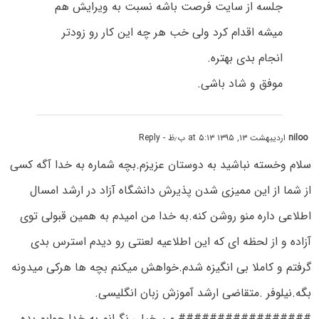
جلسه از سایت فرصت باشه نسبت به ویرایش هم
میشه اقدام کرد ولی خب هر چه این کار رو زودتر
انجام بدی بهتره.
موفق و شاد باشی.
niloo
اردیبهشت ۱۳, ۱۳۹۵ at ۵:۱۳ ب٫ظ
- Reply
سلام وخسته نباشید به دوستان عزیزم.بچه شماره به خدا آگه کسی
از شما از این ممیزی شدن پذیرش دانشگاه آزاد در ارشد امسال
اطلاعی داره منو روشن کنه.به خدا من امیدم به همین قبولی توی
آزاده و از لحظه ای که این اطلاعیه لعنتی رو دیدم استرس بدی
گرفتم و کاملا بی انگیزه شدم.خواهش میکنم بچه ها هرکی میدونه
بگه.نیلوفر .متقاضی ارشد آموزش زبان انگلیسی.
#################.من خیلی نگرانم به خدا جوابم بده