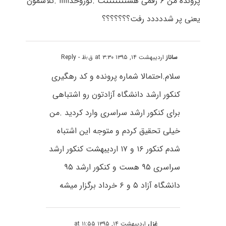
پرونده من ۶ رقمی هستتتتتتتت .توروخدااااا .تلاشمون
یعنی پر شددددد رفت؟؟؟؟؟؟؟
ساناز
اردیبهشت ۱۴, ۱۳۹۵ at ۳:۳۰ ق٫ظ
- Reply
سلام.احتمالا شماره پرونده و کد رهگیری
کنکور ارشد دانشگاه آزادتون رو اشتباهی
برای کنکور ارشد سراسری وارد کردید .من
خیلی تحقیق کردم و متوجه این اشتباه
شدم کنکور ۱۶ و ۱۷ اردیبهشت کنکور ارشد
سراسری ۹۵ هست و کنکور ارشد ۹۵
دانشگاه آزاد ۵ و ۶ خرداد برگزار میشه
غزل
اردیبهشت ۱۴, ۱۳۹۵ at ۱۱:۵۵