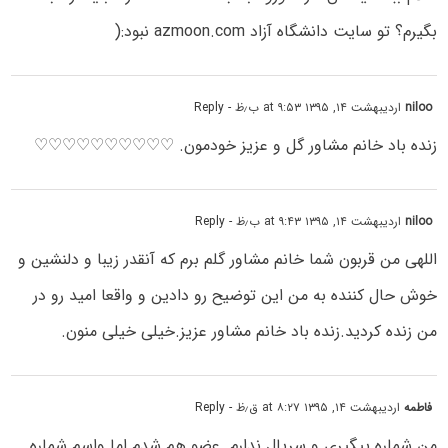
بگیرم؟ تو سایت دانشگاه آزاد azmoon.com نبود:(
niloo
اردیبهشت ۱۴, ۱۳۹۵ at ۹:۵۳ ب٫ظ
- Reply
زنده باد خانم مشاور گل و عزیز خودمون. ♡♡♡♡♡♡♡♡♡♡
niloo
اردیبهشت ۱۴, ۱۳۹۵ at ۹:۴۳ ب٫ظ
- Reply
اللهی من قربون شما خانم مشاور گلم برم که آنقدر زیبا و دلنشین و
خوش حال کننده به من این توضیح رو دادین و واقعا امید رو در
من زنده کردید.زنده باد خانم مشاور عزیز.خیلی خیلی منون.
فاطمه
اردیبهشت ۱۴, ۱۳۹۵ at ۸:۲۷ ق٫ظ
- Reply
من شماره پیگیری و سریال ندارم .عضو هم شدم اما واسم شماره