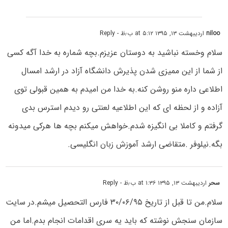
niloo
اردیبهشت ۱۳, ۱۳۹۵ at ۵:۱۲ ب٫ظ
- Reply
سلام وخسته نباشید به دوستان عزیزم.بچه شماره به خدا آگه کسی
از شما از این ممیزی شدن پذیرش دانشگاه آزاد در ارشد امسال
اطلاعی داره منو روشن کنه.به خدا من امیدم به همین قبولی توی
آزاده و از لحظه ای که این اطلاعیه لعنتی رو دیدم استرس بدی
گرفتم و کاملا بی انگیزه شدم.خواهش میکنم بچه ها هرکی میدونه
بگه.نیلوفر .متقاضی ارشد آموزش زبان انگلیسی.
سحر
اردیبهشت ۱۳, ۱۳۹۵ at ۱:۳۶ ب٫ظ
- Reply
سلام.من تا قبل از تاریخ ۳۰/۰۶/۹۵ فارس التحصیل میشم.در سایت
سازمان سنجش نوشته که باید یه سری اقدامات انجام بدم.اما من