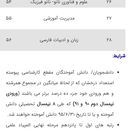
۲۶
علوم و فناوری نانو- نانو فیزیک
۵۴
۲۷
مدیریت آموزشی
۵۵
۲۸
زبان و ادبیات فارسی
۵۶
شرایط:
دانشجویان/ دانش آموختگان مقطع کارشناسی پیوسته
استعداد درخشان که از لحاظ میانگین در مجموع هم­رشته
و هم­ ورودی خود جزء ده درصد برتر می­ باشند (
ورودی
نیمسال
دوم ۹۰
و ۹۱)
که طی
۸ نیمسال
تحصیلی دانش
آموخته و یا تا تاریخ ۹۵/۶/۳۱ دانش آموخته خواهند شد.
رتبه های اول تا پانزدهم مرحله نهایی المپیاد علمی