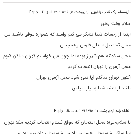
ابومسلم یک کلام مهارلویی
اردیبهشت ۱۱, ۱۳۹۵ at ۷:۰۳ ق٫ظ
- Reply
سلام وقت بخیر
ابتدا از زحمات شما تشکر می کنم وامید که همواره موفق باشید.من
محل تحصیل استان فارس وهمچنین
محل سکونتم هم شیراز بوده اما چون می خواستم تهران ساکن شوم
محل آزمون را تهران انتخاب کردم
اکنون تهران ساکنم آیا نمی شود محل آزمون تهران
باشد از لطف شما بسیار سپاس
لطف زاده
اردیبهشت ۱۰, ۱۳۹۵ at ۱:۳۹ ب٫ظ
- Reply
با سلام،حوزه محل امتحان که موقع ثبتنام انتخاب کردیم مثلا تهران
اما ساکن شهرستان هستیم وآدرس شهرستان دادیم حوزه ی