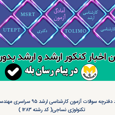
دانلود دفترچه سوالات آزمون کارشناسی ارش
تکنولوژی نساجی( کد رشته ۱۲۸۳ )