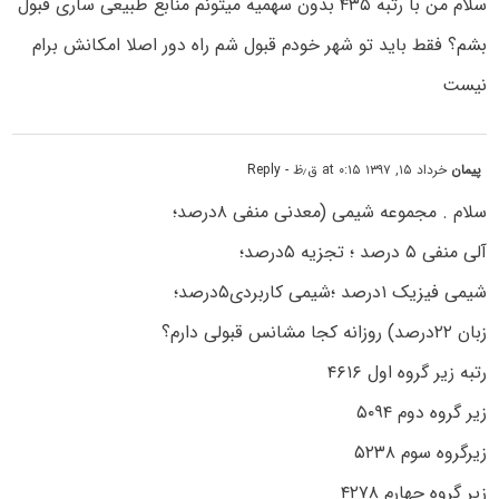
سلام من با رتبه ۴۳۵ بدون سهمیه میتونم منابع طبیعی ساری قبول
بشم؟ فقط باید تو شهر خودم قبول شم راه دور اصلا امکانش برام
نیست
پیمان
خرداد ۱۵, ۱۳۹۷ at ۰:۱۵ ق٫ظ
- Reply
سلام . مجموعه شیمی (معدنی منفی ۸درصد؛
آلی منفی ۵ درصد ؛ تجزیه ۵درصد؛
شیمی فیزیک ۱درصد ؛شیمی کاربردی۵درصد؛
زبان ۲۲درصد) روزانه کجا مشانس قبولی دارم؟
رتبه زیر گروه اول ۴۶۱۶
زیر گروه دوم ۵۰۹۴
زیرگروه سوم ۵۲۳۸
زیر گروه چهارم ۴۲۷۸