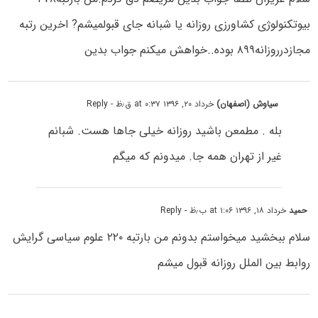
بیوتکنولوژی کشاورزی روزانه یا شبانه جای قبولمیشم? اخرین رتبه
مجازدرروزانه۸۹۹ بوده..خواهش میکنم جواب بدین
سیاوش (اصفهان)
خرداد ۲۰, ۱۳۹۶ at ۰:۳۷ ق٫ظ
- Reply
بله . مطمعن باشید روزانه خیلی جاها هست. شبانم
غیر از تهران همه جا. میدونم که میگم
حمید
خرداد ۱۸, ۱۳۹۶ at ۱:۰۶ ب٫ظ
- Reply
سلام ببخشید میخواستم بدونم من بارتبه ۲۲۰ علوم سیاسی گرایش
روابط بین الملل روزانه قبول میشم