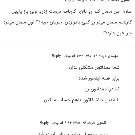
سلام. من معدل کلم رو بالای کارنامم درست زدن. ولی باز پایین
کارنامم معدل موثر رو کمی باتر زدن. جریان چیه؟؟ اون معدل موثره
چرا فرق داره؟؟
مهسان
خرداد ۲۶, ۱۳۹۵ at ۰:۳۷ ق٫ظ
- Reply
شما معدلتون مشکلی نداره
برای همه اینجور شده
ظاهرا معدلتون رو
با معدل دانشگاتون باهم حساب میکنن
افسون
خرداد ۲۶, ۱۳۹۵ at ۸:۴۴ ق٫ظ
- Reply
مرسی مهسان جان. خیالم راحت شد