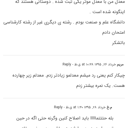
معدل من با معدل موثر یکی ثبت شده . دوستانی هستند که
اینگونه شده است .
دانشگاه علم و صنعت بودم . رشته ی دیگری غیر از رشته کارشناسی
امتحان دادم
باتشکر
مریم
خرداد ۲۶, ۱۳۹۵ at ۱۰:۳۸ ق٫ظ
- Reply
چیکار کنم یعنی رد میشم معدلمو زیادتر زدم. معدلم زیر چهارده
هست. یک نمره بیشتر زدم
م.خ
خرداد ۲۸, ۱۳۹۵ at ۱:۳۰ ق٫ظ
- Reply
بله حتتتمااااا باید اصلاح کنین وگرنه حتی اگه در حین