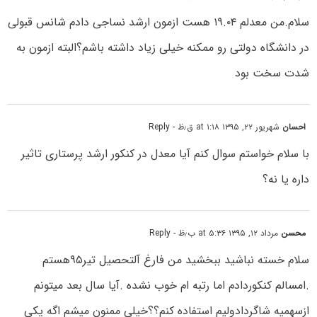
سلام.من معدلم ۱۹.۰۴ هست ازمون ارشد نساجی دادم شانس قبولی
در دانشگاه دولتی رو ممکنه خیلی زیاد داشته باشم؟البته ازمون به
شدت سخت بود
احسان
شهریور ۲۲, ۱۳۹۵ at ۱:۱۸ ق٫ظ
- Reply
با سلام خواستم سوال کنم آیا معدل در کنکور ارشد پرستاری تاثیر
داره یا نه؟
محسن
مرداد ۱۲, ۱۳۹۵ at ۵:۳۶ ب٫ظ
- Reply
سلام خسته نباشید ببخشید من فارغ آلتحصیل تیر۹۵هستم
.امسالم کنکوردادم اما رتبه ام خوب نشده .آیا سال بعد میتونم
ازسهمیه شاگردادولیم استفاده کنم؟؟خیلی ممنون میشم اگه یکی