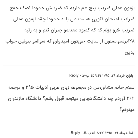
ازمون عملی ضریب پنج هم داریم که ضریبش حدودا نصف جمع
ضرایب امتحان تئوری هست من باید حدودا چقد ازمون عملی
ضریب ۵رو بزنم که که کمبود معدلمو جبران کنم و به رتبه
۱۲۸برسم.ممنون از سایت خوبتون امیدوارم که سوالمو بتونین جواب
بدین
باران
خرداد ۲۹, ۱۳۹۵ at ۹:۴۱ ب٫ظ
- Reply
سلام خانم مشاور،من در مجموعه زبان عربی ادبیات ۲۹۵ و ترجمه
۲۶۲ آوردم چه دانشگاههایی میتونم قبول بشم؟ دانشگاه مازندران
میتونم؟
ندا
خرداد ۲۹, ۱۳۹۵ at ۸:۲۷ ب٫ظ
- Reply