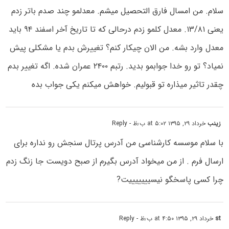
سلام. من امسال فارق التحصیل میشم. معدلمو چند صدم باتر زدم
یعنی ۱۳/۸۱. معدل کلمو زدم درحالی که تا تاریخ آخر اسفند ۹۴ باید
معدل وارد بشه. من الان چیکار کنم؟ تغییرش بدم یا مشکلی پیش
نمیاد؟ تو رو خدا جوابمو بدید. رتبم ۲۴۰۰ عمران شده. اگه تغییر بدم
چقدر تاثیر میذاره تو قبولیم. خواهش میکنم یکی جواب بده
زینب
خرداد ۲۹, ۱۳۹۵ at ۵:۰۲ ب٫ظ
- Reply
با سلام موسسه کارشناسی من آدرس پرتال سنجش رو نداره برای
ارسال فرم . از من میخواد آدرس بگیرم از صبح دویست جا زنگ زدم
چرا کسی پاسخگو نیسیییییییت?
st
خرداد ۲۹, ۱۳۹۵ at ۴:۵۰ ب٫ظ
- Reply