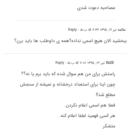
مصاحبه دعوت شدی
مائده
تیر ۱۹, ۱۳۹۵ at ۶:۳۶ ب٫ظ
- Reply
ببخشید الان هیچ اسمى نداده؟همه ى داوطلب ها باید برن؟
0x20
تیر ۲۲, ۱۳۹۵ at ۷:۰۸ ب٫ظ
- Reply
راستش برای من هم سوال شده که باید برم یا نه؟؟
چون اینا برای استعداد درخشانه و نمیشه از سنجش
مطلع شد!!
فعلا هم اسمی اعلام نکردن.
هر کسی فهمید لطفا اعلام کنه…
متشکر