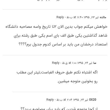
مائده
تیر ۲۳, ۱۳۹۵ at ۱۱:۴۰ ب٫ظ
- Reply
خواهش میکنم جواب بدین الان ۲تا تاریخ واسه مصاحبه دانشگاه
شاهد گذاشتین.یکى طبق الف باى اسم یکى طبق رشته.براى
استعداد درخشان من باید بر اساس کدوم جدول برم؟؟؟؟
سا
تیر ۲۴, ۱۳۹۵ at ۱:۰۰ ق٫ظ
- Reply
اگه اشتباه نکنم طبق حروف الفباست,تیتر این مطلب
رو بخونین متوجه میشین.
0X20
تیر ۲۴, ۱۳۹۵ at ۲:۰۴ ب٫ظ
- Reply
از کجا متوجه شدین که باید برای مصاحبه برید؟؟