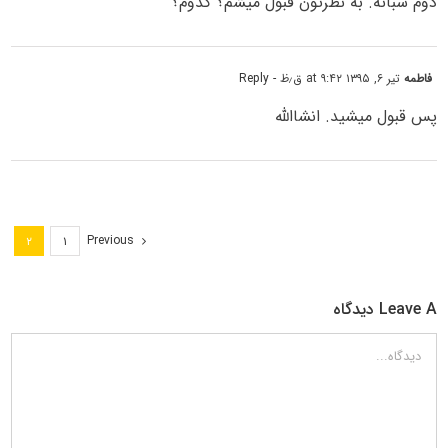
دوم شبانه. به نظرتون قبول میشم؟ کدوم؟
فاطمه
تیر ۶, ۱۳۹۵ at ۹:۴۲ ق٫ظ
- Reply
پس قبول میشید. انشاالله
Previous
۲
۱
Leave A دیدگاه
دیدگاه