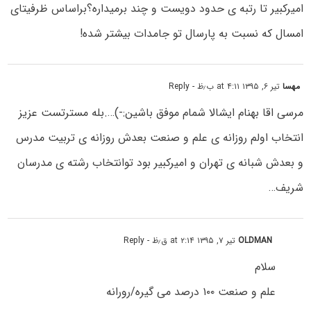
امیرکبیر تا رتبه ی حدود دویست و چند برمیداره؟براساس ظرفیتای
امسال که نسبت به پارسال تو جامدات بیشتر شده!
مهسا
تیر ۶, ۱۳۹۵ at ۴:۱۱ ب٫ظ
- Reply
مرسی اقا بهنام ایشالا شمام موفق باشین:-)….بله مسترتست عزیز
انتخاب اولم روزانه ی علم و صنعت بعدش روزانه ی تربیت مدرس
و بعدش شبانه ی تهران و امیرکبیر بود توانتخاب رشته ی مدرسان
شریف…
OLDMAN
تیر ۷, ۱۳۹۵ at ۲:۱۴ ق٫ظ
- Reply
سلام
علم و صنعت ۱۰۰ درصد می گیره/رورانه