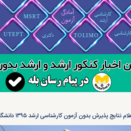
لام نتایج پذیرش بدون آزمون کارشناسی ارشد ۱۳۹۵ دانشگاه تبریز