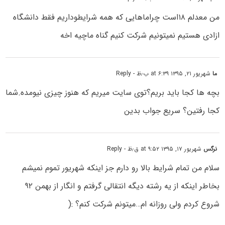
من معدلم ۱۸است چراماهایی که همه شرایطوداریم فقط دانشگاه
ازادی هستیم نمیتونیم شرکت کنیم گناه ماچیه اخه
ما
شهریور ۲۱, ۱۳۹۵ at ۶:۳۹ ب٫ظ
- Reply
بچه ها کجا باید بریم؟توی سایت میریم که هنوز چیزی نیومده.شما
کجا رفتین؟ سریع جواب بدین
نرگس
شهریور ۱۷, ۱۳۹۵ at ۹:۵۲ ق٫ظ
- Reply
سلام من تمام شرایط بالا رو دارم جز اینکه شهریور تموم نمیشم
بخاطر اینکه از یه رشته دیگه انتقالی گرفتم و انگار از بهمن ۹۲
شروع کردم ولی روزانه ام…میتونم شرکت کنم؟ :(