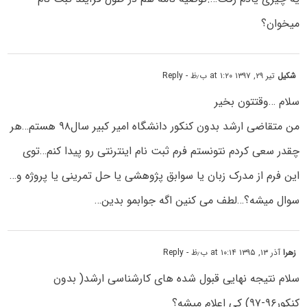
میخوان؟
شکیل
تیر ۲۹, ۱۳۹۷ at ۱:۲۰ ب٫ظ
- Reply
سلام …وقتتون بخیر
من متقاضی ارشد بدون کنکور دانشگاه امیر کبیر سال۹۸ هستم…هر
چقدر سعی کردم نتونستم فرم ثبت نام اینترنتی رو پیدا کنم…توی
این فرم از مدرک زبان یا سوابق پژوهشی یا حل تمرینی یا پروژه و…
سوال میشه؟…لطف می کنین اگه جوابمو بدین…
زهرا
آذر ۱۳, ۱۳۹۵ at ۱۰:۱۴ ب٫ظ
- Reply
سلام نتیجه نهایی قبول شده های کارشناسی ارشد( بدون
کنکور۹۶-۹۷) کی اعلام میشه؟