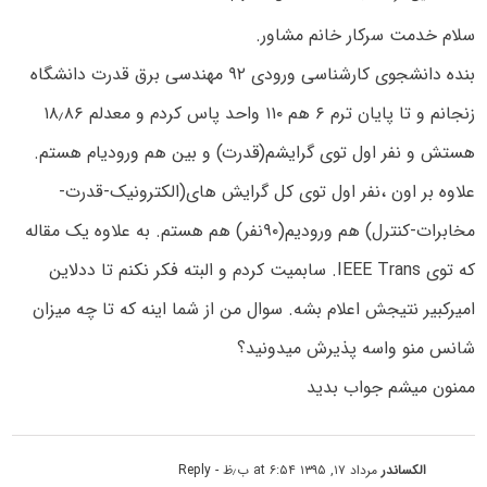
سلام خدمت سرکار خانم مشاور.
بنده دانشجوی کارشناسی ورودی ۹۲ مهندسی برق قدرت دانشگاه
زنجانم و تا پایان ترم ۶ هم ۱۱۰ واحد پاس کردم و معدلم ۱۸٫۸۶
هستش و نفر اول توی گرایشم(قدرت) و بین هم ورودیام هستم.
علاوه بر اون ،نفر اول توی کل گرایش های(الکترونیک-قدرت-
مخابرات-کنترل) هم ورودیم(۹۰نفر) هم هستم. به علاوه یک مقاله
که توی IEEE Trans. سابمیت کردم و البته فکر نکنم تا ددلاین
امیرکبیر نتیجش اعلام بشه. سوال من از شما اینه که تا چه میزان
شانس منو واسه پذیرش میدونید؟
ممنون میشم جواب بدید
الکساندر
مرداد ۱۷, ۱۳۹۵ at ۶:۵۴ ب٫ظ
- Reply