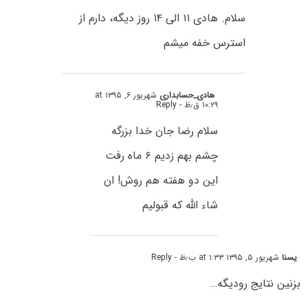
سلام. هادی ۱۱ الی ۱۴ روز دیگه، دارم از
استرس خفه میشم
هادی_حسابداری
شهریور ۶, ۱۳۹۵ at
۱۰:۲۹ ق٫ظ
- Reply
سلام رضا جان خدا بزرگه
چشم بهم زدیم ۶ ماه رفت
این دو هفته هم روش! ان
شاء الله که قبولیم
یسنا
شهریور ۵, ۱۳۹۵ at ۱:۳۳ ب٫ظ
- Reply
بزنین نتایج رودیگه…