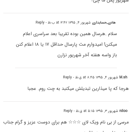
شهریور پس ما چی؟
هادی_حسابداری
شهریور ۴, ۱۳۹۵ at ۳:۴۲ ب٫ظ
- Reply
سلام .هرسال همین بوده تقریبا بعد سراسری اعلام
میکنن! امیدوارم مث پارسال حداقل ۱۷ یا ۱۸ اعلام کنن
باز واسه هفته آخر شهریور نزارن
M.sh
شهریور ۴, ۱۳۹۵ at ۸:۴۵ ق٫ظ
- Reply
هرجا که پا میذارین تبدیلش میکنبد به چت روم. عجبا
niloo
شهریور ۳, ۱۳۹۵ at ۵:۱۵ ق٫ظ
- Reply
مرسی از بی نام ویک لای ☆☆☆ هم برای دوست عزیز و گرام جناب