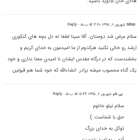
هادی خان.جاوید باشید.
niloo
شهریور ۲, ۱۳۹۵ at ۴:۳۰ ب٫ظ
- Reply
سلام عرض شد دوستان. آقا سینا لطفا ته دل بچه های کنکوری
ارشد رو خالی نکنید هرکدوم از ما امیدمون به خدای کریم و
بخشندست که در درگاه مقدس ایشان نا امیدی معنا نداری و خود
یک گناه محسوب میشه برادر. انشاءالله که خود شما هم قبولین
بی نام
شهریور ۲, ۱۳۹۵ at ۵:۴۴ ب٫ظ
- Reply
سلام نیلو خانوم
حق با شماست :)
توکل به خدای بزرگ
آدمی به امید زندست