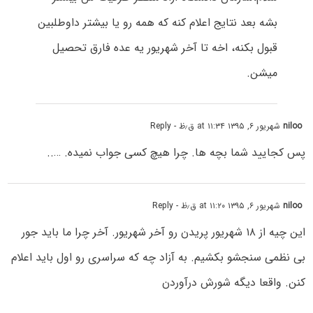
بشه بعد نتایج اعلام کنه که همه رو یا بیشتر داوطلبین
قبول بکنه، اخه تا آخر شهریور یه عده فارق تحصیل
میشن.
niloo
شهریور ۶, ۱۳۹۵ at ۱۱:۳۴ ق٫ظ
- Reply
پس کجایید شما بچه ها. چرا هیچ کسی جواب نمیده. …..
niloo
شهریور ۶, ۱۳۹۵ at ۱۱:۲۰ ق٫ظ
- Reply
این چیه از ۱۸ شهریور پریدن رو آخر شهریور. آخر چرا ما باید جور
بی نظمی سنجشو بکشیم. به آزاد چه که سراسری رو اول باید اعلام
کنن. واقعا دیگه شورش درآوردن