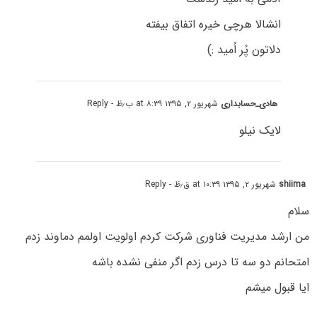
انشالا هرچی خیره اتفاق بیفته
دلاتون پُر اُمید :)
هادی_حسابداری
شهریور ۲, ۱۳۹۵ at ۸:۳۹ ب٫ظ
- Reply
لایک نیلو
shiima
شهریور ۲, ۱۳۹۵ at ۱۰:۳۹ ق٫ظ
- Reply
سلام
من ارشد مدیریت فناوری شرکت کردم اولویت اولمم دماوند زدم
امتحانم دو سه تا درس زدم اگر منفی نشده باشه
ایا قبول میشم