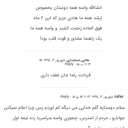
انشاالله واسه همه دوستان بخصوص
ارشد همه ما هادی عزیز که این ۶ ماه
فوق العاده زحمت کشید و واسه همه ما
یک راهنما مشاور و قوت قلب بود!
هادی_حسابداری
شهریور ۴, ۱۳۹۵ at
۷:۱۳ ب٫ظ
- Reply
قربانت رضا جان لطف داری
nafas
شهریور ۴, ۱۳۹۵ at ۱۱:۱۴ ق٫ظ
- Reply
سلام دوستایه گلم خدایی من دیگه کم اوردم پس چرا اعلام نمیکنن
جوابارو ، مردم از استرس، چجوری واسه سراسریا زده نیمه اول