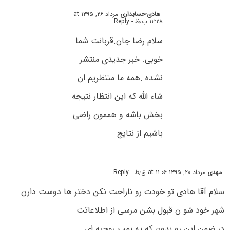
هادی-حسابداری
مرداد ۲۶, ۱۳۹۵ at
۱۲:۲۸ ب٫ظ
- Reply
سلام رضا جان.قربانت شما
خوبی. خبر جدیدی منتشر
نشده .همه ما منتظریم ان
شاء الله که این انتظار نتیجه
بخش باشه و هممون راضی
باشیم از نتایج
مهدی
مرداد ۲۰, ۱۳۹۵ at ۱۱:۰۶ ق٫ظ
- Reply
سلام آقا هادی تو خودت رو ناراحت نکن دختر ها دوست دارن
شهر خود شو ن قبول بشن مرسی از اطلاعاتت
در ضمن این رو بدون که یه بمب روحیه ای