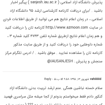
پذیرش دانشگاه ازاد اسلامی ( sanjesh.iau.ac.ir ) پیگیر اخبار
باشید . /برای دریافت کارنامه کارشناسی ارشد ۹۵ دانشگاه ازاد
اسلامی ، در زمان اعلام نتایج هم می توانید از طریق اطلاعات فردی
در سایت
http://www.azmoon.com
کارنامه تان را دریافت کنید
و هم زمان اعلام نتایج ازطریق شماره تلفن ۴۷۴۳ کلید شماره ۳ ،
شماره داوطلبی خود را دریافت کنید و از طریق سایت مذکور
کارنامه تان را مشاهده نمایید . موفق باشید . / ادرس تلگرام مرکز
سنجش و پذیرش : IAUSANJESH@
vahiiiiiiid
شهریور ۱۳, ۱۳۹۵ at ۹:۵۸ ب٫ظ
- Reply
سلام خسته نباشین همگی .منم ارشد تربیت بدنی دانشگاه ازاد
کنکور دادم فقط میخواستم بدونم از کجا میشه مثل سراسری فهمید
که چند درصد درسارو زدیم یا ازاد نشون نمیده ؟؟؟ ( ممنون میشم