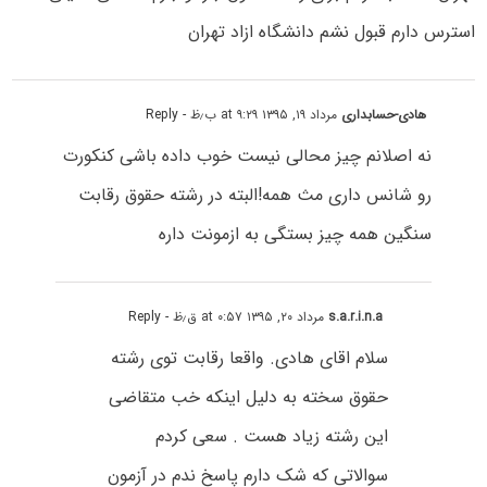
استرس دارم قبول نشم دانشگاه ازاد تهران
هادی-حسابداری
مرداد ۱۹, ۱۳۹۵ at ۹:۲۹ ب٫ظ
- Reply
نه اصلانم چیز محالی نیست خوب داده باشی کنکورت
رو شانس داری مث همه!البته در رشته حقوق رقابت
سنگین همه چیز بستگی به ازمونت داره
s.a.r.i.n.a
مرداد ۲۰, ۱۳۹۵ at ۰:۵۷ ق٫ظ
- Reply
سلام اقای هادی. واقعا رقابت توی رشته
حقوق سخته به دلیل اینکه خب متقاضی
این رشته زیاد هست . سعی کردم
سوالاتی که شک دارم پاسخ ندم در آزمون