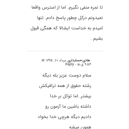
تا نمره منفی نگیرم. اما از استرس واقعا
نمیدونم درکل چطور پاسخ دادم. تنها
امیدم به خداست ایشالا که همگی قبول
بشیم .
هادی-حسابداری
مرداد ۲۰, ۱۳۹۵ at
۹:۵۴ ق٫ظ
- Reply
سلام دوست عزیز بله دیگه
رشته حقوق از همه ترافیکش
بیشتر..اما توکل بر خدا
داشته باشین ما آزمون رو
دادیم دیگه هرچی خدا بخواد
همون میشه