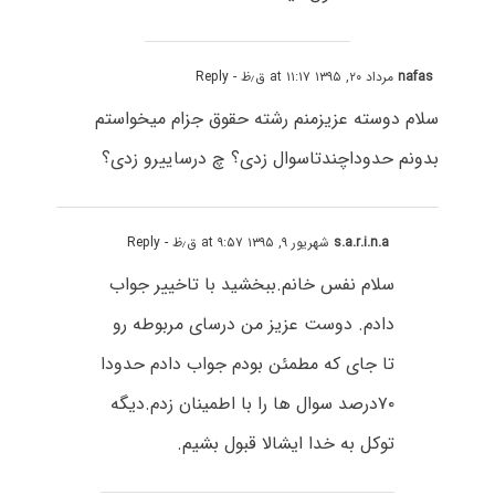
nafas
مرداد ۲۰, ۱۳۹۵ at ۱۱:۱۷ ق٫ظ
- Reply
سلام دوسته عزیزمنم رشته حقوق جزام میخواستم
بدونم حدوداچندتاسوال زدی؟ چ درساییرو زدی؟
s.a.r.i.n.a
شهریور ۹, ۱۳۹۵ at ۹:۵۷ ق٫ظ
- Reply
سلام نفس خانم.ببخشید با تاخییر جواب
دادم. دوست عزیز من درسای مربوطه رو
تا جای که مطمئن بودم جواب دادم حدودا
۷۰درصد سوال ها را با اطمینان زدم.دیگه
توکل به خدا ایشالا قبول بشیم.