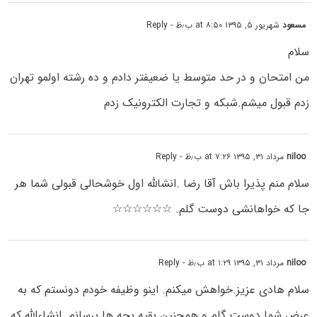
مسعود
شهریور ۵, ۱۳۹۵ at ۸:۵۰ ب٫ظ
- Reply
سلام
من امتحان و در حد متوسط یا ضعیفتر دادم و ده رشته اولمو تهران
زدم قبول میشم.شبکه و تجارت الکترونیک زدم
niloo
مرداد ۳۱, ۱۳۹۵ at ۷:۲۶ ب٫ظ
- Reply
سلام منم پذیرا باش آقا رضا .انشالله اول خوشحالی قبولی شما هر
جا که خواهانشی دوست گلم. ☆☆☆☆☆☆
niloo
مرداد ۳۱, ۱۳۹۵ at ۱:۲۹ ب٫ظ
- Reply
سلام هادی عزیز.خواهش میکنم. اینو وظیفه خودم دونستم که به
عرض شما دوست گلم و همچنین بقیه بچه ها برسانم. انشاءالله که