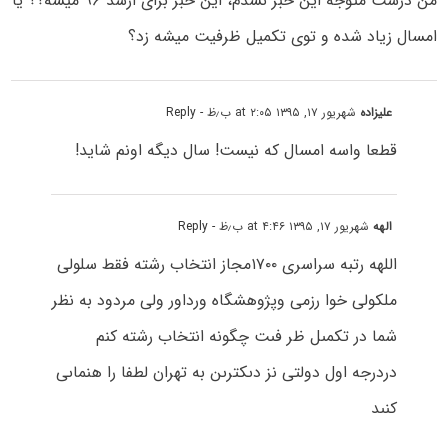
من درست متوجه این خبر نشدم، این خبر برای ارشد ۹۶ میشه؟؟ یا
امسال زیاد شده و توی تکمیل ظرفیت میشه زد؟
علیزاده
شهریور ۱۷, ۱۳۹۵ at ۲:۰۵ ب٫ظ
- Reply
قطعا واسه امسال که نیست! سال دیگه اونم شاید!
الهه
شهریور ۱۷, ۱۳۹۵ at ۴:۴۶ ب٫ظ
- Reply
اللهه رتبه سراسرى ۱۷۰۰مجاز انتخاب رشته فقط سلولى
ملکولى خوا رزمى وپژوهشگاه ورداور ولى مردود به نظر
شما در تکمىل ظر فىت چگونه انتخاب رشته کنم
دردرجه اول دولتى نز دىکترىن به تهران لطفا را هنماىى
کنىد