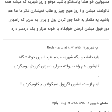
مسیولین خواهشا پاسخگو باشید.موقع واریز شهریه که میشه همه
قانونمند میشن و ۱ روز هیچ چیز رو عقب نمیندازن.فکر ما ها هم
باشید یه مقدار.به خدا جور کردن پول و برای یه سری که راههای
دور قبول میشن گرفتن خوابگاه یا خونه هزار و یک دردسر داره
پ
شهریور ۱۹, ۱۳۹۵ at ۸:۲۷ ب٫ظ
- Reply
بایددانشجو بگه شهریه میدم هرجامیرن دردانشگاه
کارشون هم راه نمیوفته حرفی نمیزنن کرولال برمیگردن
.
اینم از خدماتشون اگرپول نمیگرفتن چکارمیکردن !!
ساسان
شهریور ۱۸, ۱۳۹۵ at ۸:۵۵ ق٫ظ
- Reply