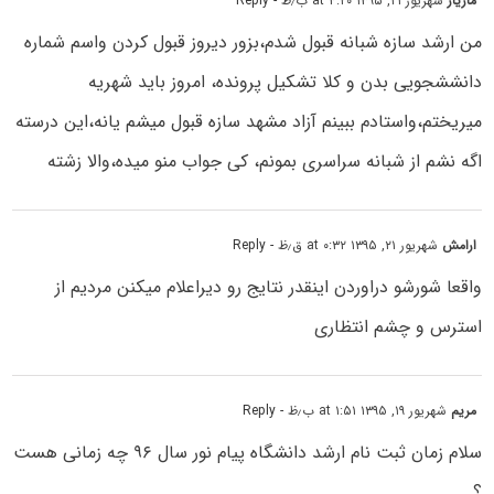
مازیار
شهریور ۲۱, ۱۳۹۵ at ۴:۲۰ ب٫ظ
- Reply
من ارشد سازه شبانه قبول شدم،بزور دیروز قبول کردن واسم شماره
دانششجویی بدن و کلا تشکیل پرونده، امروز باید شهریه
میریختم،واستادم ببینم آزاد مشهد سازه قبول میشم یانه،این درسته
اگه نشم از شبانه سراسری بمونم، کی جواب منو میده،والا زشته
ارامش
شهریور ۲۱, ۱۳۹۵ at ۰:۳۲ ق٫ظ
- Reply
واقعا شورشو دراوردن اینقدر نتایج رو دیراعلام میکنن مردیم از
استرس و چشم انتظاری
مریم
شهریور ۱۹, ۱۳۹۵ at ۱:۵۱ ب٫ظ
- Reply
سلام زمان ثبت نام ارشد دانشگاه پیام نور سال ۹۶ چه زمانی هست
؟