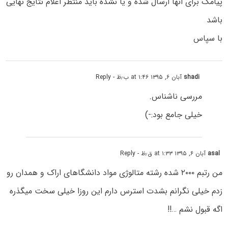
پیامک برای انها ارسال شده و یا نشده باید منتظر اعلام نتایج نهایی
باشد
با سپاس
shadi
آبان ۶, ۱۳۹۵ at ۱:۴۶ ب٫ظ
- Reply
مررسی ناشناس.
خیلی جامع بود:-)
asal
آبان ۶, ۱۳۹۵ at ۱:۳۳ ق٫ظ
- Reply
من رتبم ۲۰۰۰ شده رشته متالوژی مواد دانشگاهای اراک و همدان رو
زدم خیلی نگرانم بشدت استرس دارم این روزا خیلی سخت میگذره
اگه قبول نشم …!!