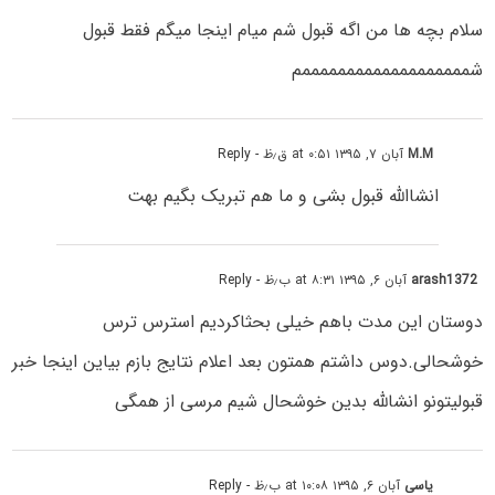
سلام بچه ها من اگه قبول شم میام اینجا میگم فقط قبول
شمممممممممممممممممممم
M.M
آبان ۷, ۱۳۹۵ at ۰:۵۱ ق٫ظ
- Reply
انشاالله قبول بشی و ما هم تبریک بگیم بهت
arash1372
آبان ۶, ۱۳۹۵ at ۸:۳۱ ب٫ظ
- Reply
دوستان این مدت باهم خیلی بحثاکردیم استرس ترس
خوشحالی.دوس داشتم همتون بعد اعلام نتایج بازم بیاین اینجا خبر
قبولیتونو انشالله بدین خوشحال شیم مرسی از همگی
یاسی
آبان ۶, ۱۳۹۵ at ۱۰:۰۸ ب٫ظ
- Reply