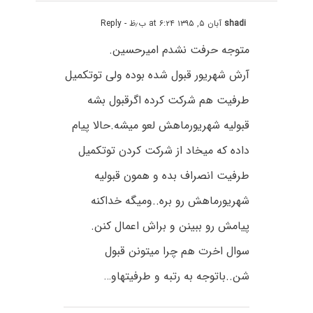
shadi
آبان ۵, ۱۳۹۵ at ۶:۲۴ ب٫ظ
- Reply
متوجه حرفت نشدم امیرحسین.
آرش شهریور قبول شده بوده ولی توتکمیل
طرفیت هم شرکت کرده اگرقبول بشه
قبولیه شهریورماهش لعو میشه.حالا پیام
داده که میخاد از شرکت کردن توتکمیل
طرفیت انصراف بده و همون قبولیه
شهریورماهش رو بره..ومیگه خداکنه
پیامش رو ببینن و براش اعمال کنن.
سوال اخرت هم چرا میتونن قبول
شن..باتوجه به رتبه و طرفیتهاو…