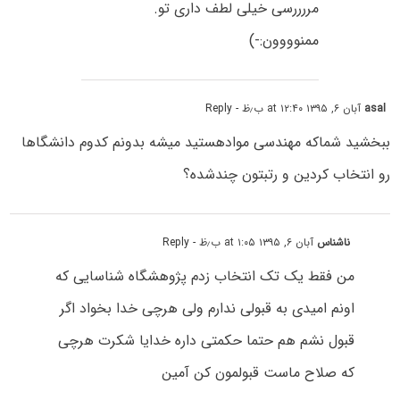
مررررسی خیلی لطف داری تو.
ممنوووون:-)
asal
آبان ۶, ۱۳۹۵ at ۱۲:۴۰ ب٫ظ
- Reply
ببخشید شماکه مهندسی موادهستید میشه بدونم کدوم دانشگاها
رو انتخاب کردین و رتبتون چندشده؟
ناشناس
آبان ۶, ۱۳۹۵ at ۱:۰۵ ب٫ظ
- Reply
من فقط یک تک انتخاب زدم پژوهشگاه شناسایی که
اونم امیدی به قبولی ندارم ولی هرچی خدا بخواد اگر
قبول نشم هم حتما حکمتی داره خدایا شکرت هرچی
که صلاح ماست قبولمون کن آمین