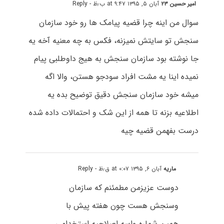
امیر حسین ۲۳
آبان ۵, ۱۳۹۵ at ۹:۴۷ ب٫ظ
- Reply
سوال من اینه چرا قضیه پیامک ها رو خود سازمان
سنجش تو سایتش نمیزنه، فکس به چه معنیه آخه یه
جا نوشته بود سازمان سنجش به هیج داوطلبی پیام
نمیده اینا یه مشت افراد سودجو هستن، والا اگه
میشه خود سازمان سنجش دقیق توضیح بده یه
اطلاعیه بزنه تا همه از این شک و احتمالات داده شده
درست بفهمن قضیه چیه
ماریه
آبان ۶, ۱۳۹۵ at ۰:۰۷ ق٫ظ
- Reply
دوست عزیزمن مطمئنم که سازمان
وسنجش هست چون هفته پیش با
همین شماره واسه اصلاحیه استخدامی