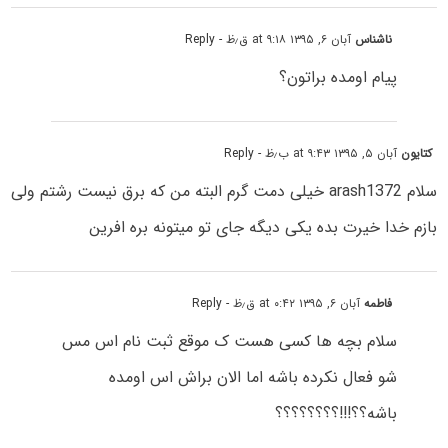
ناشناس
آبان ۶, ۱۳۹۵ at ۹:۱۸ ق٫ظ
- Reply
پیام اومده براتون؟
کتایون
آبان ۵, ۱۳۹۵ at ۹:۴۳ ب٫ظ
- Reply
سلام arash1372 خیلی دمت گرم البته من که برق نیست رشتم ولی
بازم خدا خیرت بده یکی دیگه جای تو میتونه بره افرین
فاطمه
آبان ۶, ۱۳۹۵ at ۰:۴۲ ق٫ظ
- Reply
سلام بچه ها کسی هست ک موقع ثبت نام اس مس
شو فعال نکرده باشه اما الان براش اس اومده
باشه؟؟!!!؟؟؟؟؟؟؟؟