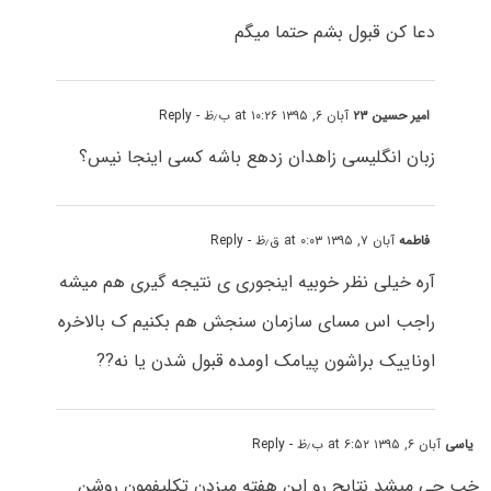
دعا کن قبول بشم حتما میگم
امیر حسین ۲۳
آبان ۶, ۱۳۹۵ at ۱۰:۲۶ ب٫ظ
- Reply
زبان انگلیسی زاهدان زدهع باشه کسی اینجا نیس؟
فاطمه
آبان ۷, ۱۳۹۵ at ۰:۰۳ ق٫ظ
- Reply
آره خیلی نظر خوبیه اینجوری ی نتیجه گیری هم میشه
راجب اس مسای سازمان سنجش هم بکنیم ک بالاخره
اوناییک براشون پیامک اومده قبول شدن یا نه??
یاسی
آبان ۶, ۱۳۹۵ at ۶:۵۲ ب٫ظ
- Reply
خب چی میشد نتایج رو این هفته میزدن تکلیفمون روشن