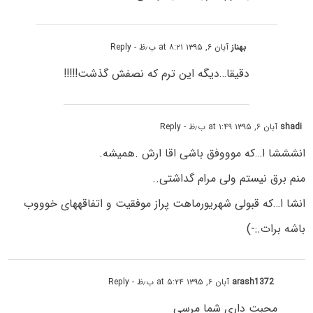
بهناز
آبان ۶, ۱۳۹۵ at ۸:۲۱ ب٫ظ
- Reply
دقیقا…دیگه این ترم که نصفش گذشت!!!!!
shadi
آبان ۶, ۱۳۹۵ at ۱:۴۹ ب٫ظ
- Reply
انشششا ا…که موووفق باشی اقا ارش .همیشه.
منم برق نیستم ولی مرام گداشتی..
انشا ا…که قبولی شهریورماهت پراز موفقیت و اتفاقههای خوووب
باشه برات.:-)
arash1372
آبان ۶, ۱۳۹۵ at ۵:۲۴ ب٫ظ
- Reply
محبت داری شما مرسی