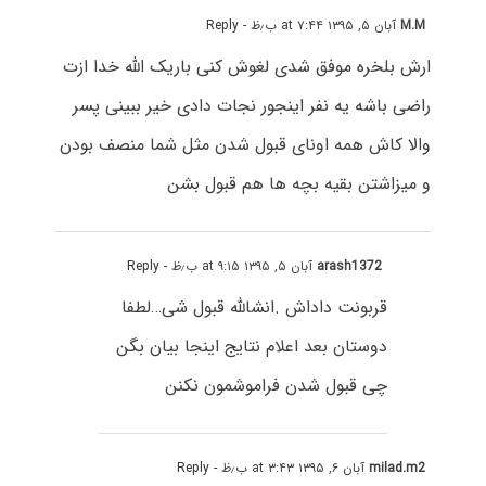
M.M
آبان ۵, ۱۳۹۵ at ۷:۴۴ ب٫ظ
- Reply
ارش بلخره موفق شدی لغوش کنی باریک الله خدا ازت
راضی باشه یه نفر اینجور نجات دادی خیر ببینی پسر
والا کاش همه اونای قبول شدن مثل شما منصف بودن
و میزاشتن بقیه بچه ها هم قبول بشن
arash1372
آبان ۵, ۱۳۹۵ at ۹:۱۵ ب٫ظ
- Reply
قربونت داداش .انشالله قبول شی…لطفا
دوستان بعد اعلام نتایج اینجا بیان بگن
چی قبول شدن فراموشمون نکنن
milad.m2
آبان ۶, ۱۳۹۵ at ۳:۴۳ ب٫ظ
- Reply