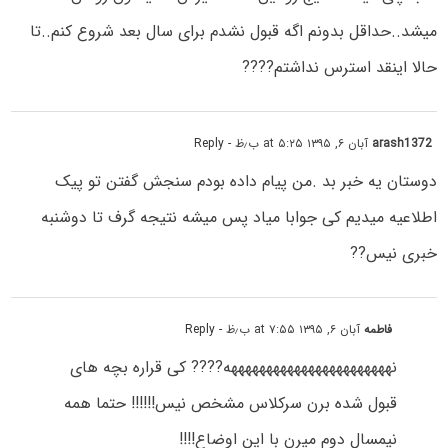
میشد..حداقل بدونم اگه قبول نشدم برای سال بعد شروع کنم..تا
حالا اینقد استرس نداشتم????
arash1372
آبان ۶, ۱۳۹۵ at ۵:۲۵ ب٫ظ
- Reply
دوستان یه خبر بد .من پیام داده بودم سنجش گفتن تو پیک
اطلاعیه میدیم کی جوابا میاد پس میشه نتیجه گرف تا دوشنبه
خبری نیس??
فاطمه
آبان ۶, ۱۳۹۵ at ۷:۵۵ ب٫ظ
- Reply
نهههههههههههههههههههههههه???? کی قراره بچه های
قبول شده برن سرکلاس مشخص نیس!!!!!! حتما همه
نیمسال دوم میرن با این اوضاع!!!!