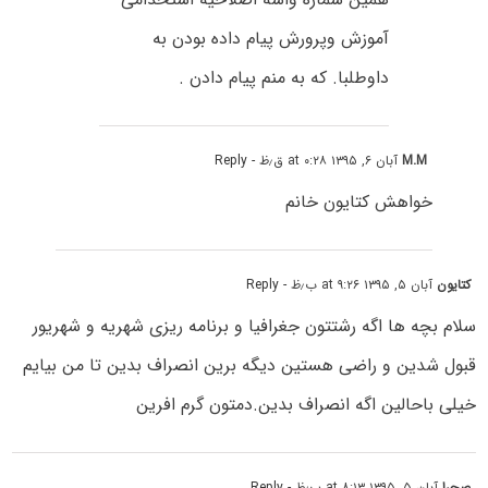
آموزش وپرورش پیام داده بودن به
داوطلبا. که به منم پیام دادن .
M.M
آبان ۶, ۱۳۹۵ at ۰:۲۸ ق٫ظ
- Reply
خواهش کتایون خانم
کتایون
آبان ۵, ۱۳۹۵ at ۹:۲۶ ب٫ظ
- Reply
سلام بچه ها اگه رشتتون جغرافیا و برنامه ریزی شهریه و شهریور
قبول شدین و راضی هستین دیگه برین انصراف بدین تا من بیایم
خیلی باحالین اگه انصراف بدین.دمتون گرم افرین
صحرا
آبان ۵, ۱۳۹۵ at ۸:۱۳ ب٫ظ
- Reply